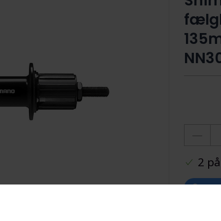
Shim
fælg
135m
NN3
2 på
Ti