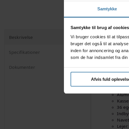
Samtykke
Samtykke til brug af cookie
Vi bruger cookies til at tilp
Beskrivelse
Dette Shi
bruger det også til at analys
fælgbrems
inden for annoncering og ana
Specifikationer
som de har indsamlet fra din 
Specifika
Dokumenter
Shim
Model
Afvis fuld oplevels
Passe
Bereg
Alumi
Kasset
36 eg
Indb
Navet
Lejer: