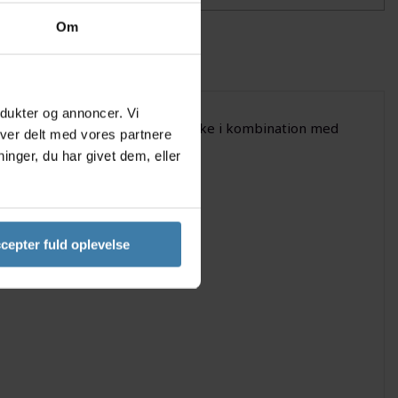
Om
odukter og annoncer. Vi
l mountainbike eller trekking bike i kombination med
iver delt med vores partnere
nger, du har givet dem, eller
cepter fuld oplevelse