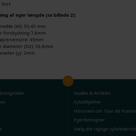
 Sort
ning af eger længde (se billede 2):
redde (W): 55,45 mm
r forskydning 7,6mm
øjre/venstre: 45mm
e diameter (D2): 53,8mm
ameter (y): 2mm
bningstider
Guides & Artikler
ies
Cykelhjelme
Historien om Tour de France
Egerberegner
e
Vælg din rigtige cykelstørrel