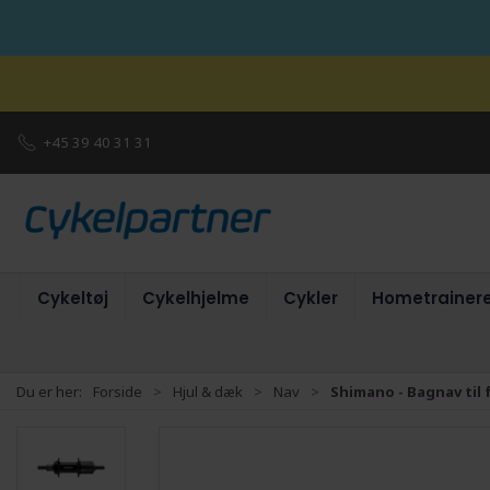
+45 39 40 31 31
Cykeltøj
Cykelhjelme
Cykler
Hometrainer
Du er her:
Forside
Hjul & dæk
Nav
Shimano - Bagnav til