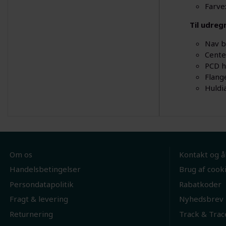
Farve:
Til udreg
Nav b
Cente
PCD h
Flang
Huldi
Om os
Kontakt og å
Handelsbetingelser
Brug af cook
Persondatapolitik
Rabatkoder
Fragt & levering
Nyhedsbrev
Returnering
Track & Trac