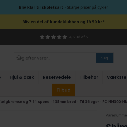
Bliv klar til skoletsart
- Skarpe priser på cykler
Bliv en del af kundeklubben og få 50 kr.*
4,6 ud af 5
Søg
e
Hjul & dæk
Reservedele
Tilbehør
Værkste
Tilbud
 fælgbremse og 7-11 speed - 135mm bred - Til 36 eger - FC-NN300-H
Varenumme