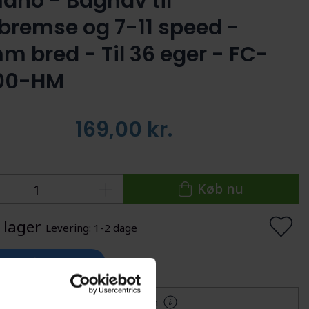
ano - Bagnav til
bremse og 7-11 speed -
m bred - Til 36 eger - FC-
00-HM
169,00
kr.
Køb nu
 lager
Levering: 1-2 dage
lføj til Ønskeskyen
Mere information