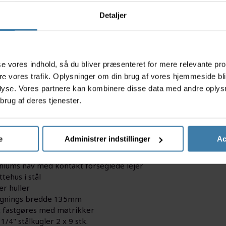
Detaljer
s
asse vores indhold, så du bliver præsenteret for mere relevante pr
mano bagnav er med almindelig aksel til møtrik og anvendes ti
ere vores trafik. Oplysninger om din brug af vores hjemmeside bl
er og er til 7-11 gears kassette og 36 eger.
lyse. Vores partnere kan kombinere disse data med andre oplysni
brug af deres tjenester.
tioner:
ano bagnav model FH-NN300
år 2024
e
Administrer indstillinger
Ac
r til 7/8/9/10 eller11 gears kassette
net til fælgbremse
niums nav med kontakt forseglede lejer
tehus i stål
er huller
ygnings bredde 135mm
 fastgøres med møtrikker
 1/4" stålkugler 2 x 9 stk.