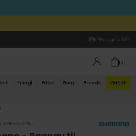
*Fri fragt fra 349,-
(0)
det
Energi
Fritid
Børn
Brands
Outlet
M
r:
EFHNN300HMDL