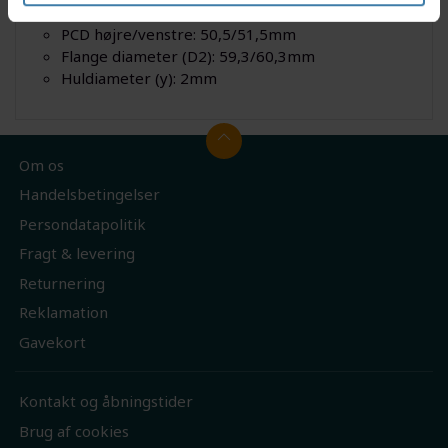
Center forskydning 7,6mm
PCD højre/venstre: 50,5/51,5mm
Flange diameter (D2): 59,3/60,3mm
Huldiameter (y): 2mm
Om os
Handelsbetingelser
Persondatapolitik
Fragt & levering
Returnering
Reklamation
Gavekort
Kontakt og åbningstider
Brug af cookies