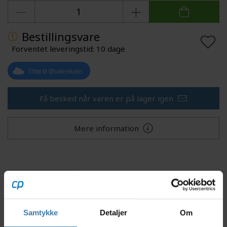
Bestillingsvare
Forventet leveringstid: 10 dage
Tilføj til Ønskeskyen
Få besked når varen er på lager igen
Mere information
Beskrivelse
Specifikationer
Dokumenter
Samtykke
Detaljer
Om
Dette Shimano bagnav er 12mm E-Thru aksel og