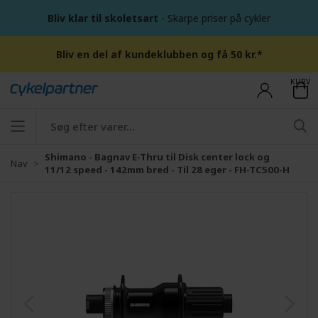
Bliv klar til skoletsart
- Skarpe priser på cykler
Bliv en del af kundeklubben og få 50 kr.*
KURV
Shimano - Bagnav E-Thru til Disk center lock og
Nav
11/12 speed - 142mm bred - Til 28 eger - FH-TC500-H