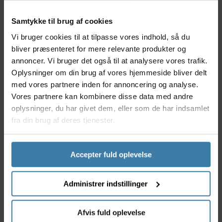
anvendes til mountainbike eller trekking bike i
kombination med skivebremse med center lock og er
Samtykke til brug af cookies
til 11 og 12 gears kassette og 28 eger.
Vi bruger cookies til at tilpasse vores indhold, så du
Specifikationer:
bliver præsenteret for mere relevante produkter og
Shimano bagnav model FH-TC500-HL
annoncer. Vi bruger det også til at analysere vores trafik.
Modelår 2024
Oplysninger om din brug af vores hjemmeside bliver delt
Passer til 11 og 12 gears kassette
med vores partnere inden for annoncering og analyse.
Beregnet til skivebremser med center lock
Vores partnere kan kombinere disse data med andre
Aluminiums nav med labyrent og kontakt
oplysninger, du har givet dem, eller som de har indsamlet
forseglede lejer
fra din brug af deres tjenester.
Kassettehus i stål
28 eger huller
Indbygnings bredde 142mm
Accepter fuld oplevelse
Navet fastgøres med E-Thru
Lejer: Lukket leje 15 x 28 x 7 mm
Farve: Sort
Administrer indstillinger
Til udregning af eger længde (se billede 2):
Afvis fuld oplevelse
Nav bredde (W): 55,45 mm