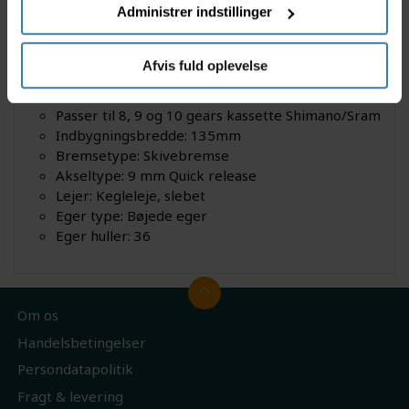
release aksel.
Administrer indstillinger
Specifikationer
Afvis fuld oplevelse
Connect C7.0 Bagnav
Farve: Sølv
Passer til 8, 9 og 10 gears kassette Shimano/Sram
Indbygningsbredde: 135mm
Bremsetype: Skivebremse
Akseltype: 9 mm Quick release
Lejer: Kegleleje, slebet
Eger type: Bøjede eger
Eger huller: 36
Om os
Handelsbetingelser
Persondatapolitik
Fragt & levering