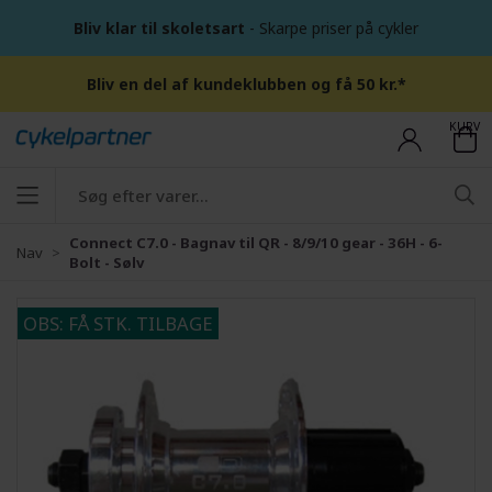
Bliv klar til skoletsart
- Skarpe priser på cykler
Bliv en del af kundeklubben og få 50 kr.*
KURV
Connect C7.0 - Bagnav til QR - 8/9/10 gear - 36H - 6-
Nav
Bolt - Sølv
OBS: FÅ STK. TILBAGE