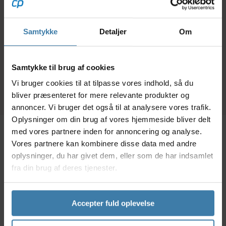
Foldbar - 70 x 209 cm
"B
99,00
kr.
19,00
kr.
Samtykke
Detaljer
Om
Forventet leveringstid:
Forventet leveringstid:
Samtykke til brug af cookies
10 dage
10 dage
Vi bruger cookies til at tilpasse vores indhold, så du
bliver præsenteret for mere relevante produkter og
annoncer. Vi bruger det også til at analysere vores trafik.
Oplysninger om din brug af vores hjemmeside bliver delt
med vores partnere inden for annoncering og analyse.
Beskrivelse
Specifikationer
Vores partnere kan kombinere disse data med andre
oplysninger, du har givet dem, eller som de har indsamlet
fra din brug af deres tjenester.
Dette C7.0 bagnav fra Connect er kompatibel med 8,
9 & 10 speeds kassetter fra Shimano og Sram.
Accepter fuld oplevelse
Modellen er egnet til brug med skivebremser og har
en indbygningsbredde på 135 mm. og en 9 mm. quick