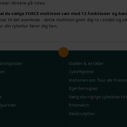
mer direkte på ruten.
kal du vælge FORCE multitool sæt med 12 funktioner og kæ
klar til det uventede - dette multitool giver dig ro i sindet og
r din cykeltur fører dig hen.
bningstider
Guides & Artikler
ies
Cykelhjelme
Historien om Tour de France
Egerberegner
e
Vælg din rigtige cykelstørrel
lpartner
Prismatch
Elektrolytter