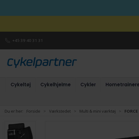
+45 39 40 31 31
Cykeltøj
Cykelhjelme
Cykler
Hometrainer
Du er her:
Forside
Værkstedet
Multi & mini værktøj
FORCE 