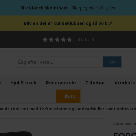
Bliv klar til skoletsart
- Skarpe priser på cykler
Bliv en del af kundeklubben og få 50 kr.*
4,6 ud af 5
Søg
e
Hjul & dæk
Reservedele
Tilbehør
Værkste
Tilbud
multitool sæt med 12 funktioner og kædeadskiller samt opbevar
Varenumme