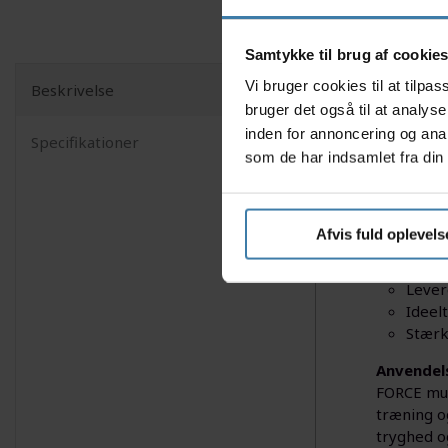
Samtykke til brug af cookie
Vi bruger cookies til at tilp
Beskrivelse
Opdag pål
bruger det også til at analys
værktøj by
inden for annoncering og ana
Specifikationer
Sættet le
som de har indsamlet fra din 
landevejsc
Nyttige f
Afvis fuld oplevels
12 fu
Indby
Lever
Ideelt
Stærkt
Anvendel
FORCE mult
træning o
tryghed o