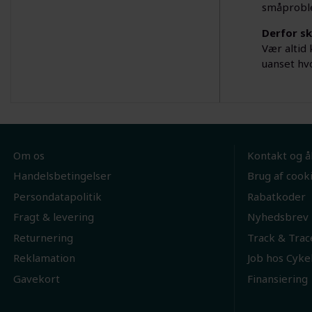
småproble
Derfor s
Vær altid 
uanset hvo
Om os
Kontakt og å
Handelsbetingelser
Brug af cook
Persondatapolitik
Rabatkoder
Fragt & levering
Nyhedsbrev
Returnering
Track & Trac
Reklamation
Job hos Cyke
Gavekort
Finansiering