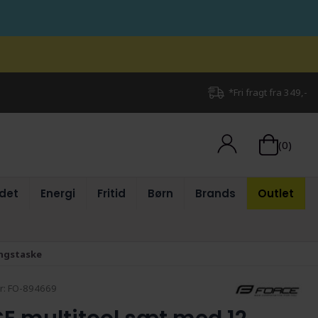
*Fri fragt fra 349,-
(0)
det
Energi
Fritid
Børn
Brands
Outlet
ingstaske
r:
FO-894669