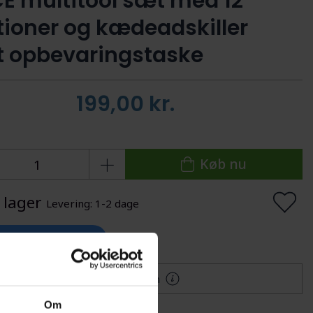
E multitool sæt med 12
tioner og kædeadskiller
 opbevaringstaske
199,00
kr.
Køb nu
 lager
Levering: 1-2 dage
lføj til Ønskeskyen
Mere information
Om