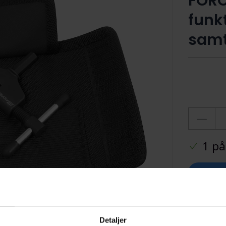
FORC
funk
samt
1 på
Ti
Detaljer