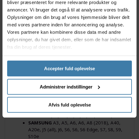
bliver præsenteret for mere relevante produkter og
på få sekunder.
annoncer. Vi bruger det også til at analysere vores trafik.
Oplysninger om din brug af vores hjemmeside bliver delt
Med touchscreen og central åbning til USB-
port/hovedtelefoner. Vejrbestandig.
med vores partnere inden for annoncering og analyse.
Vores partnere kan kombinere disse data med andre
Specifikationer
oplysninger, du har givet dem, eller som de har indsamlet
fra din brug af deres tjenester.
Model: Shapeheart Smartphone Mount for Bike
Løs lomme til mobil
Farve: Sort
Størrelser: M, XL og XL+
Accepter fuld oplevelse
Med magnet
Face-id og Touchscreen virker med coveret på
Administrer indstillinger
Åbning til USB-port/hovedtelefoner
Vejrbestandig
Dimensioner: 8,8x15 cm
Afvis fuld oplevelse
Passer til følgende telefoner:
IPhone
SE, 6 , 6S , 7 , 8 , X , XS, 11 Pro, 12 Pro
SAMSUNG
A3, A5, A6, A6, A8 (2018), A40,
A20e, J5 (all), J6, S6, S6, S6 Edge, S7, S8, S9,
S10e