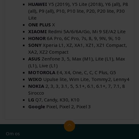
HUAWEI
Y5 (2019), Y5 Lite (2018), Y6 (all), P8
(all), P9 (all), P10, P10 lite, P20, P20 lite, P30
Lite
ONE PLUS
X
XIAOMI
Redmi 5A/6/6A/Go, Mi 9 SE/A2 Lite
HONOR
6A Pro, 6C Pro, 7s, 8, 9, 9N, 9i, 10
SONY
Xperia L1, XZ, XA1, XZ1, XZ1 Compact,
XA2, XZ2 Compact
ASUS
Zenfone 3, 5, Max (M1), Lite (L1), Max
(L1), Live (L1)
MOTOROLA
E4, X4, One, C, C, C Plus, G5
WIKO
Upulse lite, Wim Lite, Tommy2, Lenny4
NOKIA
2, 3, 3, 3.1, 5, 5.1+, 6.1, 6.1+, 7, 7.1, 8
Sirocco
LG
Q7, Candy, K30, K10
Google
Pixel, Pixel 2, Pixel 3
Om os