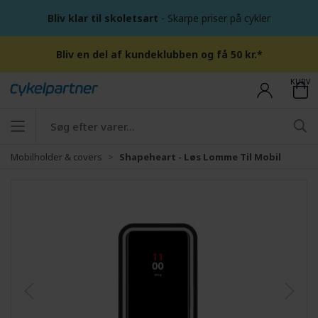
Bliv klar til skoletsart
- Skarpe priser på cykler
Bliv en del af kundeklubben og få 50 kr.*
KURV
Mobilholder & covers
Shapeheart - Løs Lomme Til Mobil