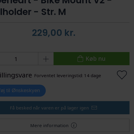
eheart - Bike Mount V2 -
holder - Str. M
229,00
kr.
Køb nu
illingsvare
Forventet leveringstid: 14 dage
lføj til Ønskeskyen
Få besked når varen er på lager igen
Mere information