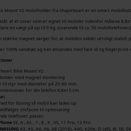
e Mount V2 mobilholder fra Shapeheart er en smart mobilhold
står af et cover som er egnet til mobiler indenfor målene 8,8
are en vægt på op til 9 kg. (svarende til ca. 50 mobiltelefoner.)
 stærke magnet sørger for, at mobilen sidder utroligt stabilt p
er 100% vandtæt og kan anvendes med face id og fingerprint-
tioner
heart Bike Mount V2
holder med magnet montering
r til styr med diameter på 25-60 mm.
imensioner for din telefon 8,8x15 cm.
tæt
hed for åbning så mobil kan lades op
edfølger stofpose til opbevaring
nde telefoner passer:
Phone
SE, 6 , 6S , 7 , 8 , X , XS, 11 Pro, 12 Pro
AMSUNG
A3, A5, A6, A6, A8 (2018), A40, A20e, J5 (all), J6, S6, S