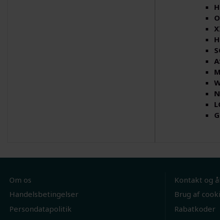
H
O
X
H
S
A
M
W
N
L
G
Om os
Kontakt og å
Handelsbetingelser
Brug af cook
Persondatapolitik
Rabatkoder