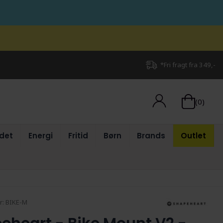
*Fri fragt fra 349,-
(0)
det
Energi
Fritid
Børn
Brands
Outlet
r:
BIKE-M