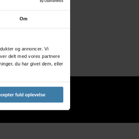
Om
gte Smart Superflash
 batteri - Testvinder
99,00
kr.
Køb nu
odukter og annoncer. Vi
iver delt med vores partnere
+10 på lager
nger, du har givet dem, eller
cepter fuld oplevelse