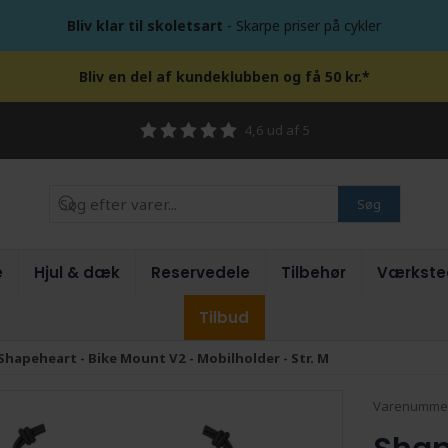
Bliv klar til skoletsart
- Skarpe priser på cykler
Bliv en del af kundeklubben og få 50 kr.*
4,6 ud af 5
Søg
e
Hjul & dæk
Reservedele
Tilbehør
Værkste
Tilbud
Shapeheart - Bike Mount V2 - Mobilholder - Str. M
Varenumme