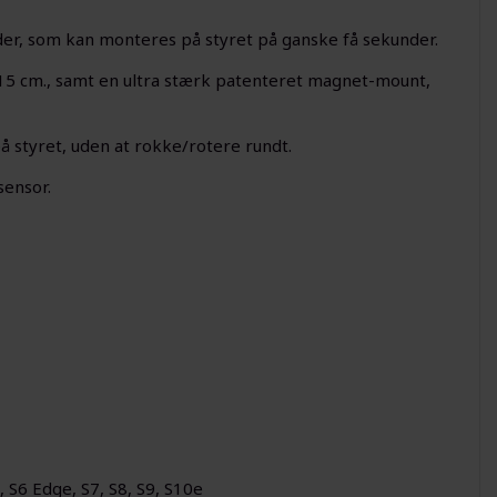
er, som kan monteres på styret på ganske få sekunder.
x15 cm., samt en ultra stærk patenteret magnet-mount,
å styret, uden at rokke/rotere rundt.
sensor.
6, S6 Edge, S7, S8, S9, S10e