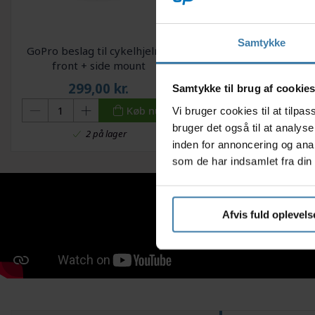
Samtykke
GoPro beslag til cykelhjelme
OnGear - Styrbånd - 
front + side mount
- Kork - Sor
299,00
kr.
99,00
kr.
Samtykke til brug af cookie
Køb nu
Vi bruger cookies til at tilp
bruger det også til at analys
2 på lager
+10 på lage
inden for annoncering og ana
som de har indsamlet fra din 
Afvis fuld oplevels