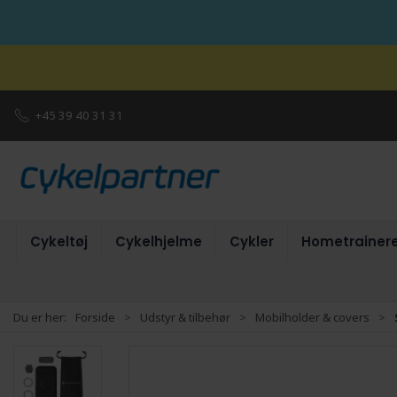
+45 39 40 31 31
Cykeltøj
Cykelhjelme
Cykler
Hometrainer
Du er her:
Forside
Udstyr & tilbehør
Mobilholder & covers