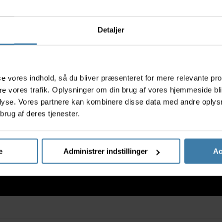
Detaljer
Syntetisk
Cykellygte Smart Superflash
Cykelly
t
rød med batteri - Testvinder
hvid med
99,00
kr.
s
Køb nu
Køb nu
asse vores indhold, så du bliver præsenteret for mere relevante pr
ere vores trafik. Oplysninger om din brug af vores hjemmeside bl
r
+10 på lager
lyse. Vores partnere kan kombinere disse data med andre oplysni
brug af deres tjenester.
e
Administrer indstillinger
Ac