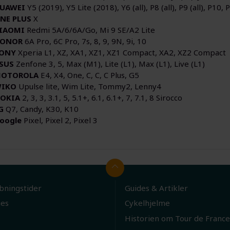
UAWEI
Y5 (2019), Y5 Lite (2018), Y6 (all), P8 (all), P9 (all), P10, 
NE PLUS
X
IAOMI
Redmi 5A/6/6A/Go, Mi 9 SE/A2 Lite
ONOR
6A Pro, 6C Pro, 7s, 8, 9, 9N, 9i, 10
ONY
Xperia L1, XZ, XA1, XZ1, XZ1 Compact, XA2, XZ2 Compact
SUS
Zenfone 3, 5, Max (M1), Lite (L1), Max (L1), Live (L1)
OTOROLA
E4, X4, One, C, C, C Plus, G5
IKO
Upulse lite, Wim Lite, Tommy2, Lenny4
OKIA
2, 3, 3, 3.1, 5, 5.1+, 6.1, 6.1+, 7, 7.1, 8 Sirocco
G
Q7, Candy, K30, K10
oogle
Pixel, Pixel 2, Pixel 3
bningstider
Guides & Artikler
ies
Cykelhjelme
Historien om Tour de France