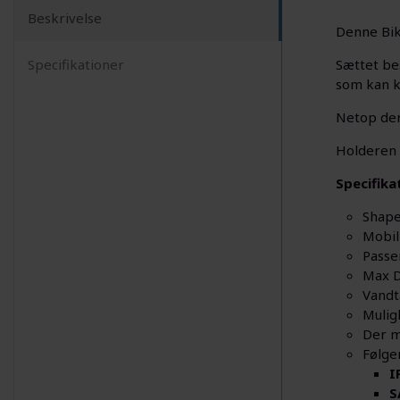
Beskrivelse
Denne Bik
Specifikationer
Sættet be
som kan kl
Netop den
Holderen 
Specifika
Shape
Mobil
Passe
Max D
Vand
Mulig
Der m
Følge
I
S