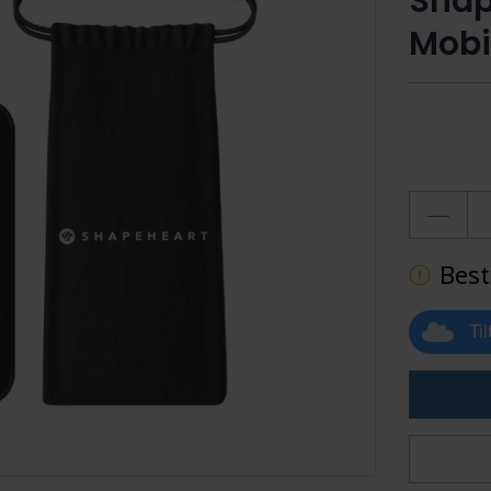
Shap
Mobil
Best
Ti