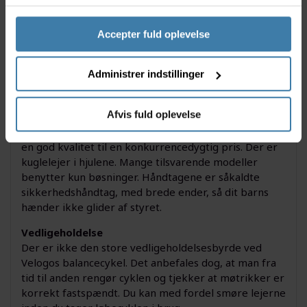
Sadellængde: 21 cm
Kuglelejer i hjul
Sadelhøjde: 35-43 cm
Accepter fuld oplevelse
Polstret sadel
Punkterfrie dæk.
Administrer indstillinger
Hjul: sort PVC plast
Vægt: 2,8 kg
Afvis fuld oplevelse
Kvalitetsniveau
Velogo er Cykelpartners eget brand. En løbecykel i
en god kvalitet til en konkurrencedygtig pris. Der er
kuglelejer i hjulene. Mange tilsvarende modeller
benytter kun bøsninger. Håndtagene er såkaldte
sikkerhedshåndtag, med brede ender, så dit barns
hænder ikke glider af styret.
Vedligeholdelse
Der er ikke den store vedligeholdelsesbyrde ved
Velogos balancecykel. Det anbefales dog, at man fra
tid til anden rengør cyklen og tjekker at møtrikker er
korrekt fastspændt. Du kan med fordel smøre lejerne