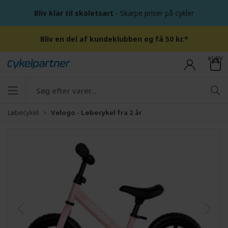
Bliv klar til skoletsart
- Skarpe priser på cykler
Bliv en del af kundeklubben og få 50 kr.*
KURV
Løbecykel
Velogo - Løbecykel fra 2 år