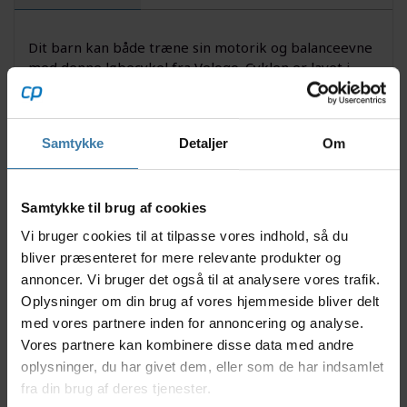
Dit barn kan både træne sin motorik og balanceevne
med denne løbecykel fra Velogo. Cyklen er lavet i
solidt stål med punkterfrie dæk i PVC-plast og har en
polstret sadel. Det brede styr forhindrer dit barn i at
lave uhensigtsmæssige skarpe sving, og hjælper
Samtykke
Detaljer
Om
samtidigt til balancen.
Anvendelse
Denne løbecykel kan bruges af børn i alderen 1½ til 4
Samtykke til brug af cookies
år. Det er muligt at justere højden på både sadlen og
Vi bruger cookies til at tilpasse vores indhold, så du
styret så dit barn kan vokse med løbecyklen. Cyklen
bliver præsenteret for mere relevante produkter og
kommer delvist samlet. Den resterende samling
ordnes nemt vha. den medfølgende samlevejledning.
annoncer. Vi bruger det også til at analysere vores trafik.
Oplysninger om din brug af vores hjemmeside bliver delt
Fakta
med vores partnere inden for annoncering og analyse.
Vores partnere kan kombinere disse data med andre
Velogo løbecykel
Fra 2 år
oplysninger, du har givet dem, eller som de har indsamlet
Styrbredde: 43 cm
fra din brug af deres tjenester.