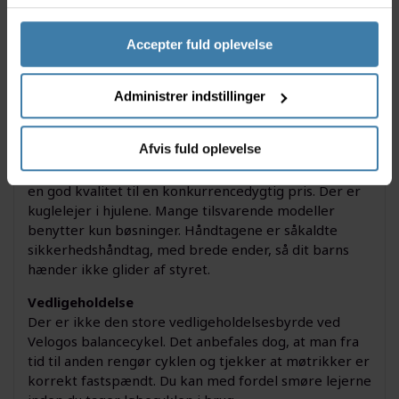
Sadellængde: 21 cm
Kuglelejer i hjul
Sadelhøjde: 35-43 cm
Accepter fuld oplevelse
Polstret sadel
Punkterfrie dæk.
Administrer indstillinger
Hjul: sort PVC plast
Vægt: 2,8 kg
Afvis fuld oplevelse
Kvalitetsniveau
Velogo er Cykelpartners eget brand. En løbecykel i
en god kvalitet til en konkurrencedygtig pris. Der er
kuglelejer i hjulene. Mange tilsvarende modeller
benytter kun bøsninger. Håndtagene er såkaldte
sikkerhedshåndtag, med brede ender, så dit barns
hænder ikke glider af styret.
Vedligeholdelse
Der er ikke den store vedligeholdelsesbyrde ved
Velogos balancecykel. Det anbefales dog, at man fra
tid til anden rengør cyklen og tjekker at møtrikker er
korrekt fastspændt. Du kan med fordel smøre lejerne