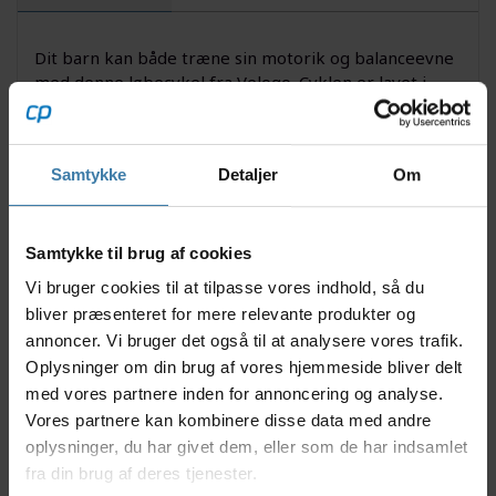
Dit barn kan både træne sin motorik og balanceevne
med denne løbecykel fra Velogo. Cyklen er lavet i
solidt stål med punkterfrie dæk i PVC-plast og har en
polstret sadel. Det brede styr forhindrer dit barn i at
lave uhensigtsmæssige skarpe sving, og hjælper
Samtykke
Detaljer
Om
samtidigt til balancen.
Anvendelse
Denne løbecykel kan bruges af børn i alderen 1½ til 4
Samtykke til brug af cookies
år. Det er muligt at justere højden på både sadlen og
Vi bruger cookies til at tilpasse vores indhold, så du
styret så dit barn kan vokse med løbecyklen. Cyklen
bliver præsenteret for mere relevante produkter og
kommer delvist samlet. Den resterende samling
ordnes nemt vha. den medfølgende samlevejledning.
annoncer. Vi bruger det også til at analysere vores trafik.
Oplysninger om din brug af vores hjemmeside bliver delt
Fakta
med vores partnere inden for annoncering og analyse.
Vores partnere kan kombinere disse data med andre
Velogo løbecykel
Fra 2 år
oplysninger, du har givet dem, eller som de har indsamlet
Styrbredde: 43 cm
fra din brug af deres tjenester.