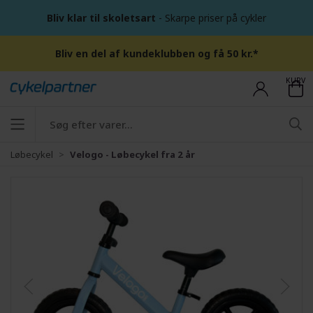
Bliv klar til skoletsart
- Skarpe priser på cykler
Bliv en del af kundeklubben og få 50 kr.*
KURV
Løbecykel
Velogo - Løbecykel fra 2 år