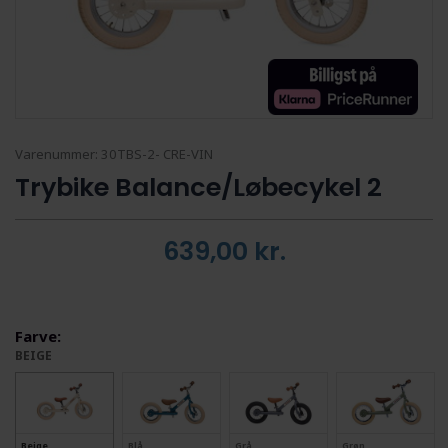
Varenummer:
30TBS-2- CRE-VIN
Trybike Balance/Løbecykel 2
639,00
kr.
Farve:
BEIGE
Beige
Blå
Grå
Grøn