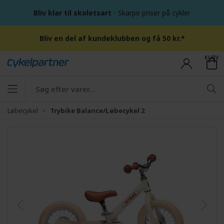
Bliv klar til skoletsart
- Skarpe priser på cykler
Bliv en del af kundeklubben og få 50 kr.*
KURV
Løbecykel
Trybike Balance/Løbecykel 2