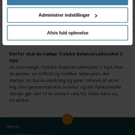
mindste eventyrere, der gerne vil have fart over
feltet uden at bruge pedaler. Den hjælper børn med
Administrer indstillinger
at opbygge selvtillid i bevægelse og er et perfekt
valg til både legepladsen og haven. Den ergonomiske
opbygning gør det nemt for barnet selv at skubbe
Afvis fuld oplevelse
fra og bremse sikkert, hvilket giver en tryg og sjov
oplevelse for både barn og forældre.
Derfor skal du vælge Trybike Balance/Løbecykel 2
Hjul
Du skal vælge Trybike Balance/Løbecykel 2 Hjul, hvis
du ønsker en stilfuld og holdbar løbecykel, der
støtter dit barns udvikling og giver timevis af aktiv
leg. Den gennemtænkte kvalitet og det funktionelle
design gør den til et sikkert valg for både børn og
forældre.
Om os