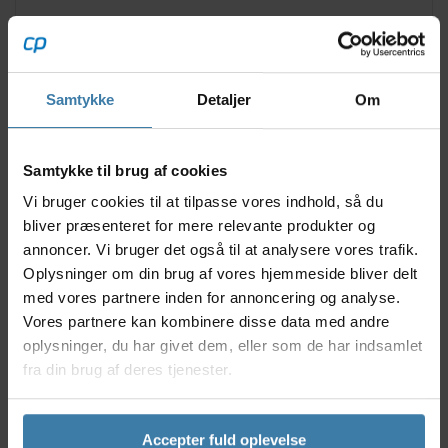
Opdag glæden ved leg og bevægelse med Trybike
Balance/Løbecykel 2 Hjul. Denne løbecykel er skabt
til at give dit barn en tryg og sjov introduktion til
Samtykke
Detaljer
Om
cykling. Med sit robuste stålstel og gennemtænkte
design hjælper den barnet med at udvikle balance og
motoriske færdigheder - et naturligt første skridt
mod at lære at cykle selvstændigt.
Samtykke til brug af cookies
Vi bruger cookies til at tilpasse vores indhold, så du
Nyttige facts
bliver præsenteret for mere relevante produkter og
Robust stålramme for ekstra holdbarhed
annoncer. Vi bruger det også til at analysere vores trafik.
Justerbar saddel, så cyklen vokser med barnet
Oplysninger om din brug af vores hjemmeside bliver delt
Letvægtsdesign, der gør cyklen nem at styre
med vores partnere inden for annoncering og analyse.
Velegnet til børn fra ca. 2 til 6 år (ifølge
Vores partnere kan kombinere disse data med andre
producenten)
oplysninger, du har givet dem, eller som de har indsamlet
Ergonomiske håndtag for et sikkert og
fra din brug af deres tjenester.
behageligt greb
Anvendelse
Trybike Balance/Løbecykel 2 Hjul er ideel til de
Accepter fuld oplevelse