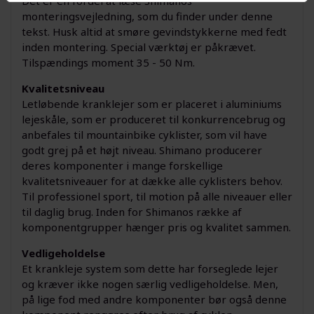
Det er en fordel at læse Shimanos
monteringsvejledning, som du finder under denne
tekst. Husk altid at smøre gevindstykkerne med fedt
inden montering. Special værktøj er påkrævet.
Tilspændings moment 35 - 50 Nm.
Kvalitetsniveau
Letløbende kranklejer som er placeret i aluminiums
lejeskåle, som er produceret til konkurrencebrug og
anbefales til mountainbike cyklister, som vil have
godt grej på et højt niveau. Shimano producerer
deres komponenter i mange forskellige
kvalitetsniveauer for at dække alle cyklisters behov.
Til professionel sport, til motion på alle niveauer eller
til daglig brug. Inden for Shimanos række af
komponentgrupper hænger pris og kvalitet sammen.
Vedligeholdelse
Et krankleje system som dette har forseglede lejer
og kræver ikke nogen særlig vedligeholdelse. Men,
på lige fod med andre komponenter bør også denne