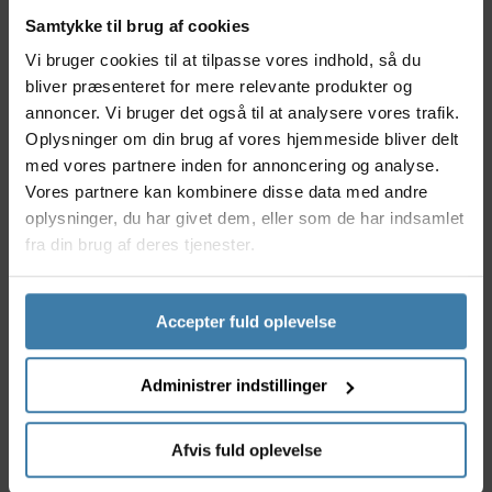
Anvendelse
Samtykke til brug af cookies
Dette Shimano Saint krankleje passer til
mountainbikes og downhill-cykler med Shimano Saint
Vi bruger cookies til at tilpasse vores indhold, så du
et kranksæt med integreret aksel og BSA-gevind-
bliver præsenteret for mere relevante produkter og
type (1,37" x 24). Lejerne sidder udvendigt på
annoncer. Vi bruger det også til at analysere vores trafik.
krankboks-huset og giver dermed en bedre stabilitet
Oplysninger om din brug af vores hjemmeside bliver delt
og stivhed samt forøget kraftoverføring.
med vores partnere inden for annoncering og analyse.
Vores partnere kan kombinere disse data med andre
Specifikationer
oplysninger, du har givet dem, eller som de har indsamlet
Shimano Saint kranklejer og hus
fra din brug af deres tjenester.
Type: Hollowtech II BB
Passer til 83mm bredde krankboks
Sættet består af 2 x kranklejer og 2 x krankskåle
Accepter fuld oplevelse
samt plast afstandsstykke
Gevind størrelse for BSA 1,37" x 24
Materiale: Aluminium med resin mellem skiver -
Administrer indstillinger
Spacer
Vægt 96 gram
Afvis fuld oplevelse
Montering