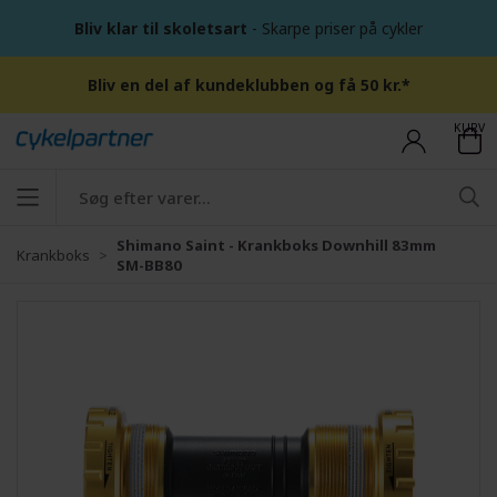
Bliv klar til skoletsart
- Skarpe priser på cykler
Bliv en del af kundeklubben og få 50 kr.*
KURV
Shimano Saint - Krankboks Downhill 83mm
Krankboks
SM-BB80