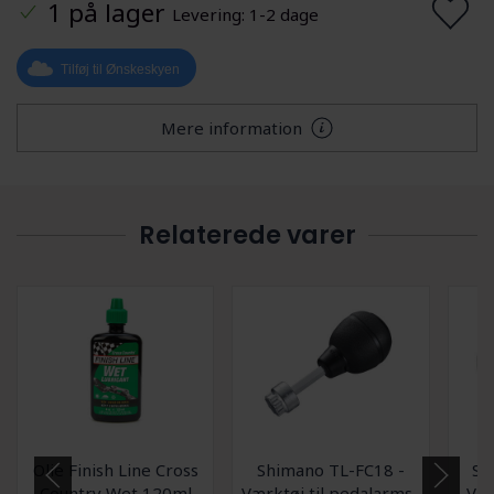
1 på lager
Levering: 1-2 dage
Tilføj til Ønskeskyen
Mere information
Relaterede varer
Olie Finish Line Cross
Shimano TL-FC18 -
Sh
Country Wet 120ml
Værktøj til pedalarms-
Vær