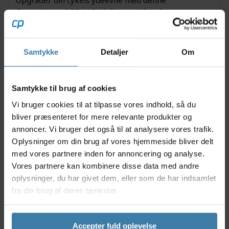
Ceramicspeed BB ALPHA Spacer tube, der er
designet til at sikre optimal pasform og funktion
mellem kranksæt og krankboks. Spacer tuben passer
perfekt til forskellige Ceramicspeed krankbokse,
Samtykke
Detaljer
Om
inklusiv BSA, ITA og Ceramicspeed BB86 (dog
eksklusiv BB86/30+DUB). Med kvalitetsmaterialer og
Ceramicspeeds kendte præcision får du en
Samtykke til brug af cookies
komponent, der sikrer lang levetid samt reducerer
friktion og slid.
Vi bruger cookies til at tilpasse vores indhold, så du
bliver præsenteret for mere relevante produkter og
Nyttige facts
annoncer. Vi bruger det også til at analysere vores trafik.
Specielt designet til Ceramicspeed BSA/ITA/BB86
Oplysninger om din brug af vores hjemmeside bliver delt
(ikke BB86/30+DUB)
med vores partnere inden for annoncering og analyse.
Reducerer friktion og slitage for jævnere kørsel
Vores partnere kan kombinere disse data med andre
Fremstillet i slidstærkt og let materiale
oplysninger, du har givet dem, eller som de har indsamlet
Sikrer optimal pasform mellem krank og
fra din brug af deres tjenester.
krankboks
Høj kompatibilitet indenfor Ceramicspeed
produkter
Accepter fuld oplevelse