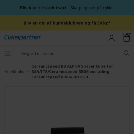
Bliv klar til skoletsart
- Skarpe priser på cykler
Bliv en del af kundeklubben og få 50 kr.*
KURV
Ceramicspeed BB ALPHA Spacer tube for
Krankboks
BSA/ITA/Ceramicspeed BB86 excluding
Ceramicspeed BB86/30+DUB