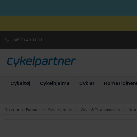
+45 39 40 31 31
Cykeltøj
Cykelhjelme
Cykler
Hometrainer
Du er her:
Forside
Reservedele
Gear & Transmission
Kra