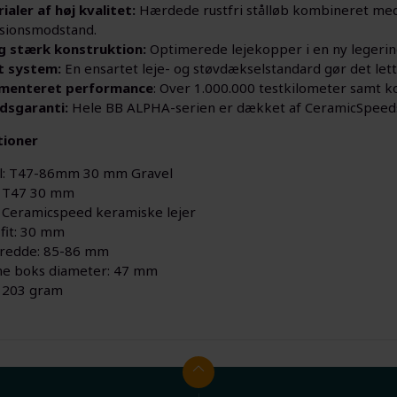
ialer af høj kvalitet:
Hærdede rustfri stålløb kombineret med 
sionsmodstand.
g stærk konstruktion:
Optimerede lejekopper i en ny legeri
t system:
En ensartet leje- og støvdækselstandard gør det lette
menteret performance
: Over 1.000.000 testkilometer samt ko
idsgaranti:
Hele BB ALPHA-serien er dækket af CeramicSpeeds l
tioner
l: T47-86mm 30 mm Gravel
 T47 30 mm
: Ceramicspeed keramiske lejer
 fit: 30 mm
redde: 85-86 mm
e boks diameter: 47 mm
 203 gram