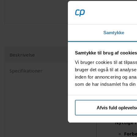
Samtykke
Samtykke til brug af cookie
Beskrivelse
CeramicSp
Vi bruger cookies til at tilp
konstrukt
bruger det også til at analys
Specifikationer
holdbarhe
inden for annoncering og ana
ALPHA er 
som de har indsamlet fra din 
præcision
holdbarhe
andet af 
Afvis fuld oplevels
Factory Ra
Nyttige f
Forbe