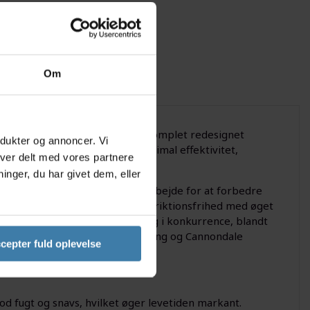
Om
. Serien er resultatet af en komplet redesignet
odukter og annoncer. Vi
ret med ét mål for øje - maksimal effektivitet,
iver delt med vores partnere
nger, du har givet dem, eller
 CeramicSpeeds kontinuerlige arbejde for at forbedre
 den velkendte CeramicSpeed-friktionsfrihed med øget
nemtestet både i laboratoriet og i konkurrence, blandt
TB-holdene Yeti-Fox Factory Racing og Cannondale
cepter fuld oplevelse
 fugt og snavs, hvilket øger levetiden markant.