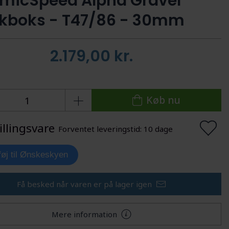
micSpeed Alpha Gravel
kboks - T47/86 - 30mm
2.179,00
kr.
Køb nu
illingsvare
Forventet leveringstid: 10 dage
lføj til Ønskeskyen
Få besked når varen er på lager igen
Mere information