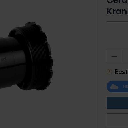
Cera
Kran
Best
Ti