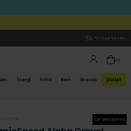
*Fri fragt fra 349,-
(0)
det
Energi
Fritid
Børn
Brands
Outlet
r:
C115545