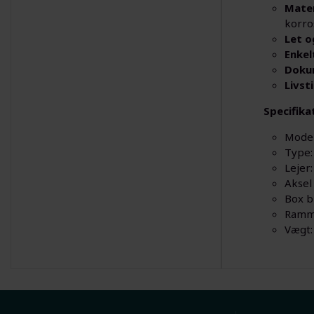
Mater
korro
Let o
Enkel
Doku
Livst
Specifika
Mode
Type:
Lejer
Aksel
Box b
Ramm
Vægt: