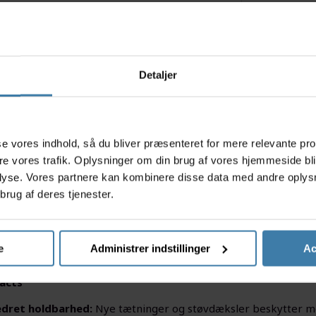
Detaljer
s
eed ALPHA repræsenterer en ny standard inden for krankbokse
asse vores indhold, så du bliver præsenteret for mere relevante pr
ion, hvor hver enkelt komponent er blevet analyseret og optime
ere vores trafik. Oplysninger om din brug af vores hjemmeside bl
d og brugervenlighed.
lyse. Vores partnere kan kombinere disse data med andre oplysni
ikke udviklet som en løsning på et problem, men som et led i
brug af deres tjenester.
 og performance. Resultatet er en krankboks, der kombinerer
d, forbedret tætning og en enklere installation. Serien er gen
landevejsholdet Soudal Quick-Step, gravelholdet PAS Racing, M
e
Administrer indstillinger
Ac
cing.
acts
dret holdbarhed:
Nye tætninger og støvdæksler beskytter mod