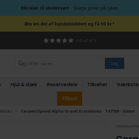
Bliv klar til skoletsart
- Skarpe priser på cykler
Bliv en del af kundeklubben og få 50 kr.*
4,6 ud af 5
Søg
e
Hjul & dæk
Reservedele
Tilbehør
Værkste
Tilbud
nkboks
CeramicSpeed Alpha Gravel Krankboks - T47/86 - 30mm
Varenumme