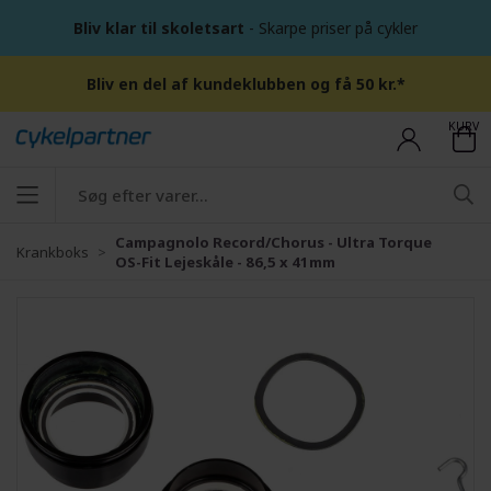
Bliv klar til skoletsart
- Skarpe priser på cykler
Bliv en del af kundeklubben og få 50 kr.*
KURV
Campagnolo Record/Chorus - Ultra Torque
Krankboks
OS-Fit Lejeskåle - 86,5 x 41mm