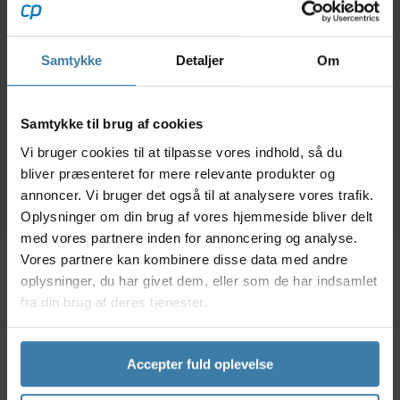
Cykelværktøj Sæt med
Fedt Morgan Blue
Sq
32 dele
Comp Campa Grease
smø
200 ml
Ti
Samtykke
Detaljer
Om
350,00
kr.
119,00
kr.
Samtykke til brug af cookies
+10 på lager
+10 på lager
Vi bruger cookies til at tilpasse vores indhold, så du
bliver præsenteret for mere relevante produkter og
annoncer. Vi bruger det også til at analysere vores trafik.
Oplysninger om din brug af vores hjemmeside bliver delt
med vores partnere inden for annoncering og analyse.
Vores partnere kan kombinere disse data med andre
oplysninger, du har givet dem, eller som de har indsamlet
Beskrivelse
Specifikationer
fra din brug af deres tjenester.
Press Fit lejeskåle Campagnolo kranksæt med
integreret aksel.
Accepter fuld oplevelse
Anvendelse