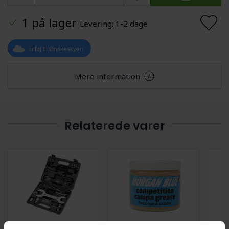
1 på lager
Levering: 1-2 dage
Tilføj til Ønskeskyen
Mere information
Relaterede varer