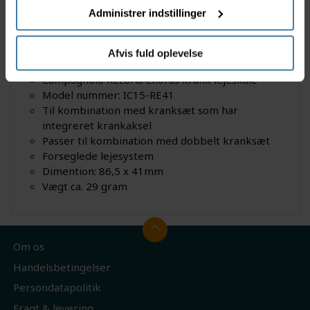
Bruges til landevejscykler med Campagnolo
Administrer indstillinger
gruppedele.
Afvis fuld oplevelse
Specifikation
Campagnolo Record/Chorus krank lejeskåle
Model nummer: IC15-RE41
Til kombination med kranksæt som har
integreret krankaksel
Passer til kombination med dobbelt kranksæt
Forseglede lejesystem
Dimention: 86,5 x 41mm
Vægt ca. 29 gram
Om os
Handelsbetingelser
Persondatapolitik
Fragt & levering