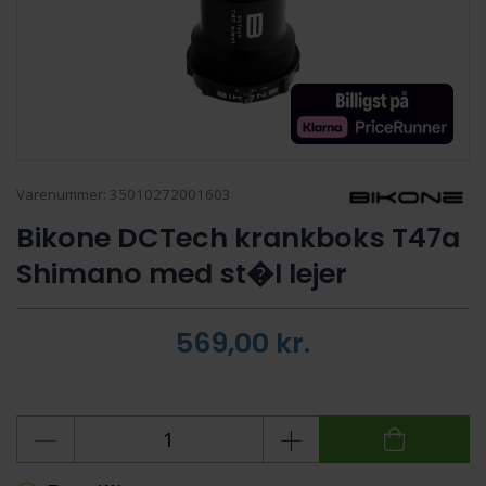
Varenummer:
35010272001603
Bikone DCTech krankboks T47a
Shimano med st�l lejer
569,00
kr.