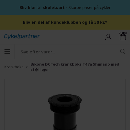
Bliv klar til skoletsart
- Skarpe priser på cykler
Bliv en del af kundeklubben og få 50 kr.*
KURV
Bikone DCTech krankboks T47a Shimano med
Krankboks
st�l lejer