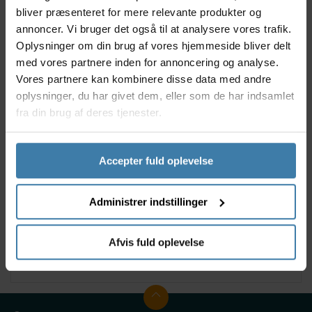
designet til cyklister, der kræver det bedste inden for
bliver præsenteret for mere relevante produkter og
ydeevne og holdbarhed - uanset om du cykler på
annoncer. Vi bruger det også til at analysere vores trafik.
hårde bjergstier eller på landevejen. Takket være
Oplysninger om din brug af vores hjemmeside bliver delt
Bikones Dual Cup-teknologi (DC Tech) og topkvalitets
med vores partnere inden for annoncering og analyse.
stål lejer, vil du opleve den mest jævne kørsel.
Vores partnere kan kombinere disse data med andre
Fakta
oplysninger, du har givet dem, eller som de har indsamlet
fra din brug af deres tjenester.
Fabrikat: Bikone
Model: T47a for Shimano
Type: T47 gevind
Lejer: Stål ABEC5/P5 - 2RS)
Accepter fuld oplevelse
Fuld forseglet
Aksel fit: 24mm
Administrer indstillinger
Box bredde: 77mm
Ramme box diameter 47 mm
Krankskåle materiale: 7075 T6 Aluminium
Afvis fuld oplevelse
Vægt: 120 gram