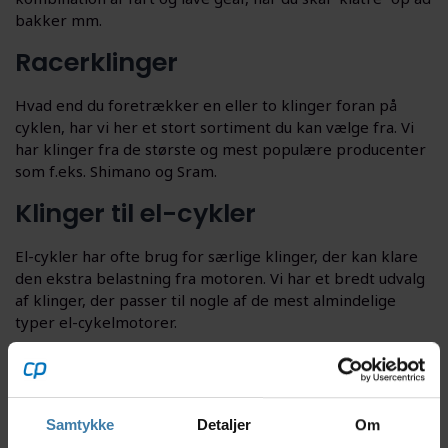
bakker mm.
Racerklinger
Hvad end du foretrækker en eller to klinger foran på
cyklen, har vi her et stort sortiment du kan vælge fra. Vi
har klinger fra de største og mest populære producenter
som f.eks. Shimano og Sram.
Klinger til el-cykler
El-cykler har ofte brug for særlige klinger, der kan klare
den ekstra belastning fra motoren. Vi har et bredt udvalg
af klinger, der passer til nogle af de mest almindelige
typer el-cykelmotorer.
Hvorfor skulle jeg vælge en oval
klinge?
Samtykke
Detaljer
Om
Nogle producenter er begyndt at producere klinger, der i