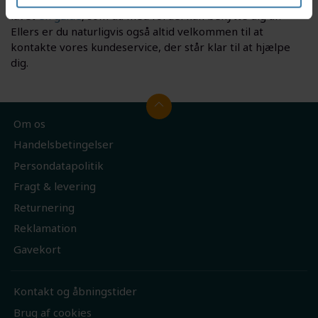
klingestørrelse med det rette fixmål, har vi her på siden
lavet
en guide
, som du med fordel kan benytte dig af.
Ellers er du naturligvis også altid velkommen til at
kontakte vores kundeservice, der står klar til at hjælpe
dig.
Om os
Handelsbetingelser
Persondatapolitik
Fragt & levering
Returnering
Reklamation
Gavekort
Kontakt og åbningstider
Brug af cookies