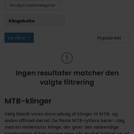
Vis/skjul underkategorier
Klingebolte
Vis filtre
Popularitet
Ingen resultater matcher den
valgte filtrering
MTB-klinger
Vælg blandt vores store udvalg af klinger til MTB- og
anden offroad-kørsel. De fleste MTB-ryttere kører i dag
med en mellemstor klinge, der giver den nødvendige
kombination af fart og lave gear, når du skal ”klatre” op ad