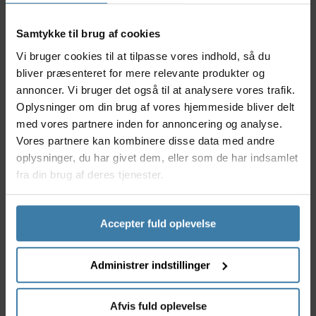
modsætning til de normale runde klinger er mere ovale.
Tanken bag dette, er at en oval klinge vil give dig et
Samtykke til brug af cookies
bedre tråd, idet den ikke har de samme ”døde” punkter
som en rund klinger, når du træder igennem. Det skulle
Vi bruger cookies til at tilpasse vores indhold, så du
give en lille forøgelse af din præstation.
bliver præsenteret for mere relevante produkter og
Har du svage knæ kan en oval klinge desuden også være
annoncer. Vi bruger det også til at analysere vores trafik.
marginalt mere skånsom sammenlignet med en normal
Oplysninger om din brug af vores hjemmeside bliver delt
klinge.
med vores partnere inden for annoncering og analyse.
Vores partnere kan kombinere disse data med andre
Sikker og nem montering
oplysninger, du har givet dem, eller som de har indsamlet
fra din brug af deres tjenester.
Vi har gjort det nemt for dig at montere dine klinger, idet
vi har et stort udvalg af klingebolte. Ikke alene kan du
nemt finde det rette antal og de rette størrelser, du har
Accepter fuld oplevelse
også mulighed for at finde smarte farver, der kan give din
cykel et ekstra visuelt boost.
Vi står klar til at hjælpe dig
Administrer indstillinger
Har du brug for hjælp til at finde den rigtige
Afvis fuld oplevelse