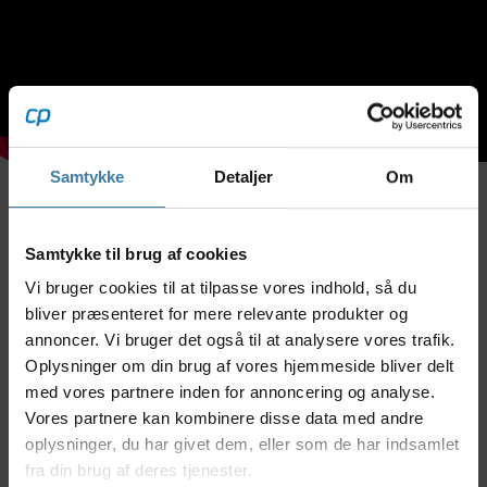
Samtykke
Detaljer
Om
Beskrivelse
Specifikationer
Dokumenter
Samtykke til brug af cookies
Vi bruger cookies til at tilpasse vores indhold, så du
Denne 11 gears kassette fra Shimano har
bliver præsenteret for mere relevante produkter og
kombinationen fra 11 tænder og op til 45/50 tænder
annoncer. Vi bruger det også til at analysere vores trafik.
og tilhører LG700 serien som anvendes på
Oplysninger om din brug af vores hjemmeside bliver delt
mountainbike.
med vores partnere inden for annoncering og analyse.
Linkglide teknologi som giver jævnt gearskifte både
Vores partnere kan kombinere disse data med andre
retur og indad. Kassetten er designet til bedre skifte
oplysninger, du har givet dem, eller som de har indsamlet
funktion som forhindrer pedalchok ved geraskift og
fra din brug af deres tjenester.
længere levetid.