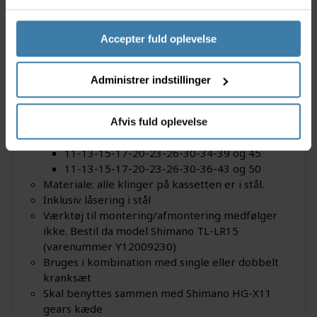
Denne kassette er 3 gange så holdbar som
Hyperglide kassetterne når de anvendes på elcykler,
Accepter fuld oplevelse
og giver dermed 300% længere levetid.
Specifikationer
Administrer indstillinger
Shimano CS-LG700
Gear: 11
Afvis fuld oplevelse
Gearing:
11-13-15-17-20-23-26-30-34-39 og 45
11-13-15-17-20-23-26-30-36-43 og 50
Materiale: alle klinger på kassetten er i stål.
Inklusiv låsering i stål
Værktøj til montering/afmontering medfølger
ikke. Bestil da model Shimano TL-LR15
(varenummer Y12009230)
Bruges i kombination med single eller dobbelt
kranksæt
Skal benyttes sammen med Shimano HG-X11
gears kæde