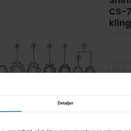
Shim
CS-78
klin
7 på
Ti
Detaljer
s