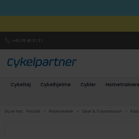
+45 39 40 31 31
Cykeltøj
Cykelhjelme
Cykler
Hometrainer
Du er her:
Forside
Reservedele
Gear & Transmission
Kass