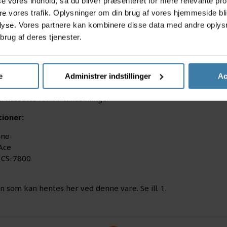
asse vores indhold, så du bliver præsenteret for mere relevante pr
ere vores trafik. Oplysninger om din brug af vores hjemmeside bl
lyse. Vores partnere kan kombinere disse data med andre oplysni
brug af deres tjenester.
e
Administrer indstillinger
Ac
il kassette for 11 tands klinge.
tioner:
ano
Ace
 CS-7800
en som kan hentes her ved denne vare. Se ill. 1.