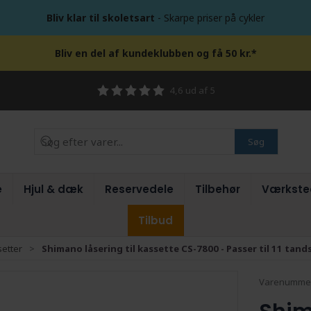
Bliv klar til skoletsart
- Skarpe priser på cykler
Bliv en del af kundeklubben og få 50 kr.*
4,6 ud af 5
Søg
e
Hjul & dæk
Reservedele
Tilbehør
Værkste
Tilbud
etter
Shimano låsering til kassette CS-7800 - Passer til 11 tand
Varenumme