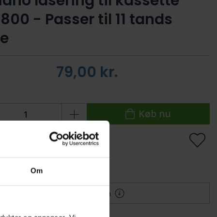
ano låsering til kassette
00 - Passer til 11 tands
ge
79,00
kr.
Køb nu
 lager
Levering: 1-2 dage
lføj til Ønskeskyen
Om
Mere information