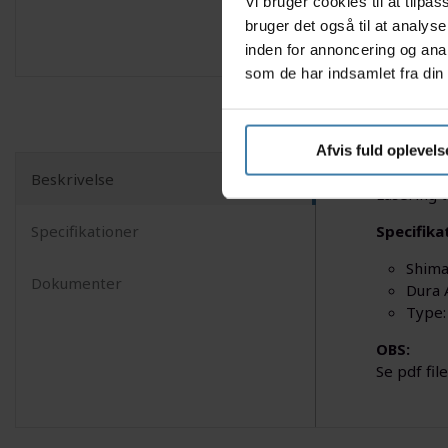
Vi bruger cookies til at tilp
bruger det også til at analys
inden for annoncering og ana
som de har indsamlet fra din 
Afvis fuld oplevels
Beskrivelse
Låsering t
Specifikationer
Specifika
Shim
Dokumenter
Dura 
Type:
OBS:
Se pdf fil