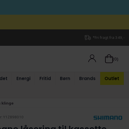
*Fri fragt fra 349,-
(0)
det
Energi
Fritid
Børn
Brands
Outlet
s klinge
r:
Y1Z898010