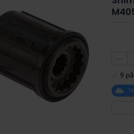
Shim
M40
9 på
Ti