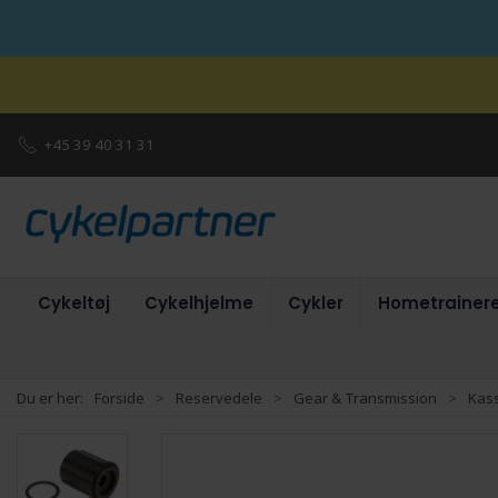
+45 39 40 31 31
Cykeltøj
Cykelhjelme
Cykler
Hometrainer
Du er her:
Forside
Reservedele
Gear & Transmission
Kas