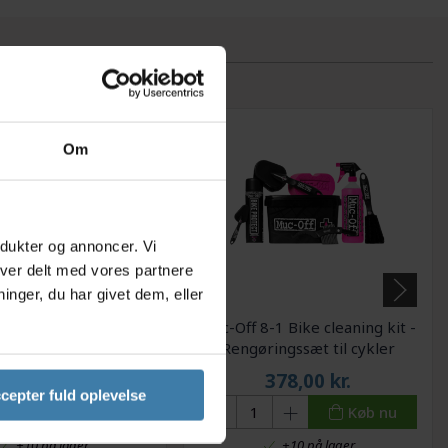
Om
odukter og annoncer. Vi
iver delt med vores partnere
nger, du har givet dem, eller
rstesæt Finish Line
Muc-Off 8-1 Bike cleaning kit -
o til cykelrengøring
Rengøringssæt til cykler
159,00
kr.
378,00
kr.
cepter fuld oplevelse
Køb nu
Køb nu
+10 på lager
+10 på lager