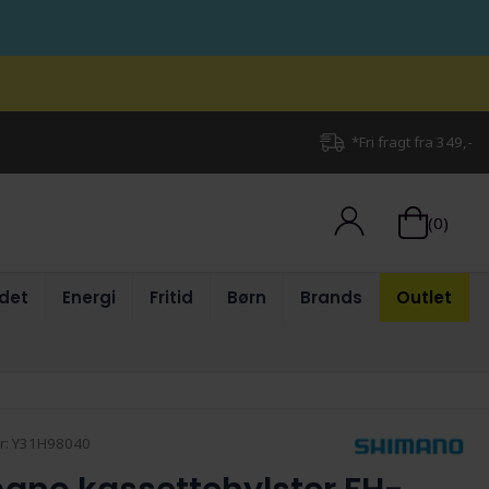
*Fri fragt fra 349,-
(0)
det
Energi
Fritid
Børn
Brands
Outlet
r:
Y31H98040