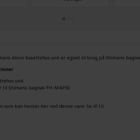
mano Alivio kasettehus unit er egnet til brug på Shimano bag
tioner
ttehus unit
r til Shimano bagnav FH-M4050
en som kan hentes her ved denne vare. Se ill 10