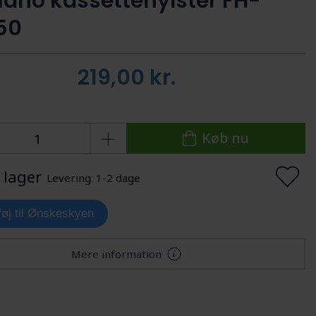
ano kassettehylster FH-
50
219,00
kr.
Køb nu
 lager
Levering: 1-2 dage
lføj til Ønskeskyen
Mere information