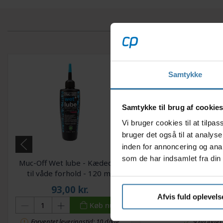
Samtykke
Samtykke til brug af cookie
Vi bruger cookies til at tilp
bruger det også til at analys
inden for annoncering og ana
som de har indsamlet fra din 
Muc-Off Wet lube - Kædeolie
Olie Finish Line Va
til våde forhold - 120 ml
Premium 3 x1
93,00
kr.
159,00
kr
Afvis fuld oplevels
Køb nu
Forventet leveringstid: 10 dage
9 på lager