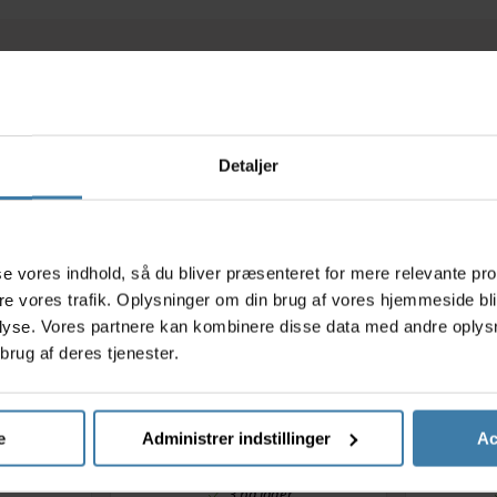
Relaterede varer
Detaljer
s
asse vores indhold, så du bliver præsenteret for mere relevante pr
ere vores trafik. Oplysninger om din brug af vores hjemmeside bl
lyse. Vores partnere kan kombinere disse data med andre oplysni
brug af deres tjenester.
lue Pack
Muc-Off Antibacterial
Rensebø
20ml
Sanitising Hand Gel -
Easy Pr
Håndsprit - 120 ml
.
36,00
kr.
e
Administrer indstillinger
Ac
Køb nu
Køb nu
3 på lager