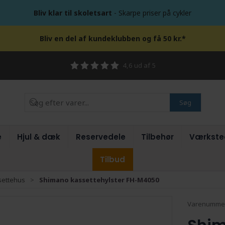
Bliv klar til skoletsart
- Skarpe priser på cykler
Bliv en del af kundeklubben og få 50 kr.*
4,6 ud af 5
Søg
e
Hjul & dæk
Reservedele
Tilbehør
Værkste
Tilbud
settehus
Shimano kassettehylster FH-M4050
Varenumme