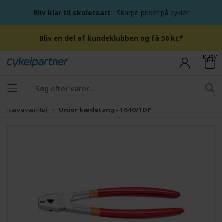
Bliv klar til skoletsart
- Skarpe priser på cykler
Bliv en del af kundeklubben og få 50 kr.*
KURV
Kædeværktøj
Unior kædetang - 1640/1DP