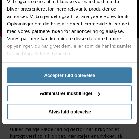
Vi bruger cookies til at tilpasse vores indhold, så du
bliver præsenteret for mere relevante produkter og
annoncer. Vi bruger det også til at analysere vores trafik.
Oplysninger om din brug af vores hjemmeside bliver delt
med vores partnere inden for annoncering og analyse.
Vores partnere kan kombinere disse data med andre
oplysninger, du har givet dem, eller som de har indsamlet
fra din brug af deres tjenester.
Beskrivelse
Specifikationer
Accepter fuld oplevelse
Fra Unior får du her en fiks kædetang, der hurtigt
bliver et uundværligt stykke værktøj for dig, der
skifter mange kæder. Med denne kædetang kan du
Administrer indstillinger
lynhurtigt adskille og samle kæder hurtigere end med
en traditionel kædeadskiller.
Afvis fuld oplevelse
Anvendelse
Denne kædetang er det perfekte værktøj til dig der
skiller mange kæder ad og derfor har brug for et
hurtigt værktøj til jobbet. Værktøjet er udviklet, så