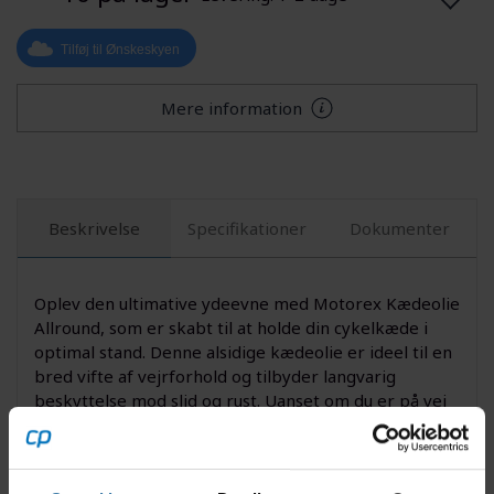
Tilføj til Ønskeskyen
Mere information
Beskrivelse
Specifikationer
Dokumenter
Oplev den ultimative ydeevne med Motorex Kædeolie
Allround, som er skabt til at holde din cykelkæde i
optimal stand. Denne alsidige kædeolie er ideel til en
bred vifte af vejrforhold og tilbyder langvarig
beskyttelse mod slid og rust. Uanset om du er på vej
op ad en stejl bakke eller glider ned ad en jævn vej,
vil denne kædeolie sikre en glat og problemfri
køreoplevelse.