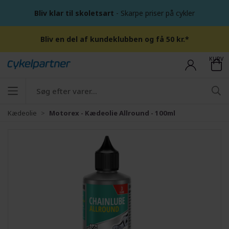
Bliv klar til skoletsart
- Skarpe priser på cykler
Bliv en del af kundeklubben og få 50 kr.*
KURV
Kædeolie
Motorex - Kædeolie Allround - 100ml