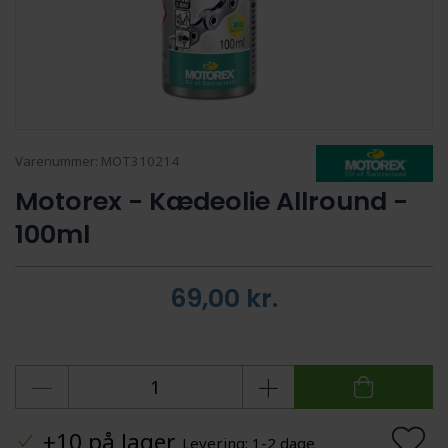
Varenummer:
MOT310214
Motorex - Kædeolie Allround -
100ml
69,00
kr.
+10 på lager
Levering: 1-2 dage