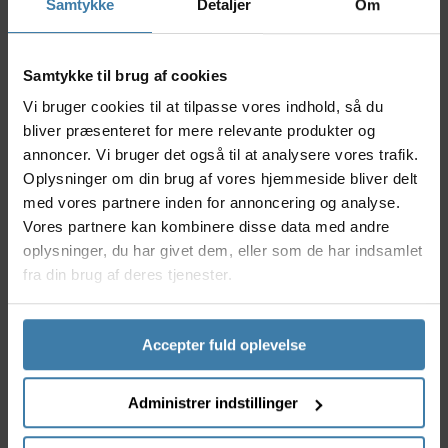
Samtykke
Detaljer
Om
Nyttige facts
Langvarig beskyttelse mod rust og korrosion
Samtykke til brug af cookies
Velegnet til både våde og tørre vejrforhold
Fremragende indtrængningsevne sikrer dyb
Vi bruger cookies til at tilpasse vores indhold, så du
smøring
bliver præsenteret for mere relevante produkter og
Reducerer friktion og slid på kæden
annoncer. Vi bruger det også til at analysere vores trafik.
Forbedrer cyklens samlede ydeevne og levetid
Oplysninger om din brug af vores hjemmeside bliver delt
Anvendelse
med vores partnere inden for annoncering og analyse.
Motorex Kædeolie Allround er designet til
Vores partnere kan kombinere disse data med andre
cykelentusiaster, der ønsker vedligeholdelse med
oplysninger, du har givet dem, eller som de har indsamlet
maksimal ydeevne. Perfekt til både hverdags- og
fra din brug af deres tjenester.
sportsbrug, passer denne olie til alle typer cykler og
er særligt effektiv for dem, der skifter mellem
forskellige vejrforhold. Anvend olien regelmæssigt
Accepter fuld oplevelse
for at beskytte din kæde mod de negative effekter af
fugt og støv, hvilket sikrer, at hver cykeltur er
glattere og mere effektiv.
Administrer indstillinger
Derfor skal du vælge Motorex Kædeolie Allround