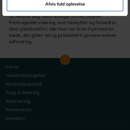
Hvis du ønsker en pålidelig løsning til
Afvis fuld oplevelse
kædevedligeholdelse, er Motorex Kædeolie Allround
dit bedste valg. Dens alsidige formel tilbyder
fremragende smøring, som beskytter og forbedrer
dine cykelkomfort. Gør hver tur til en fryd med en
kæde, der glider let og problemfrit gennem enhver
udfordring.
Om os
Handelsbetingelser
Persondatapolitik
Fragt & levering
Returnering
Reklamation
Gavekort