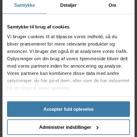
værkstedsbrug - 500
Re
Samtykke
Detaljer
Om
ml
59,00
kr.
69,00
kr.
Samtykke til brug af cookies
+10 på lager
+10 på lager
Vi bruger cookies til at tilpasse vores indhold, så du
bliver præsenteret for mere relevante produkter og
annoncer. Vi bruger det også til at analysere vores trafik.
Oplysninger om din brug af vores hjemmeside bliver delt
med vores partnere inden for annoncering og analyse.
Vores partnere kan kombinere disse data med andre
Beskrivelse
Specifikationer
oplysninger, du har givet dem, eller som de har indsamlet
fra din brug af deres tjenester.
Kædestrammer til nav med ét 16-20 tands tandhjul.
monteres på gearøjet og er ikke egnet til cykler med
Accepter fuld oplevelse
fodbremse.
Specifikationer
Administrer indstillinger
Model: XLC Chain tensioner CR-A03