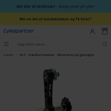
Bliv klar til skoletsart
- Skarpe priser på cykler
Bliv en del af kundeklubben og få 50 kr.*
KURV
Kæder
XLC - Kædestrammer - Monteres på gearøjet