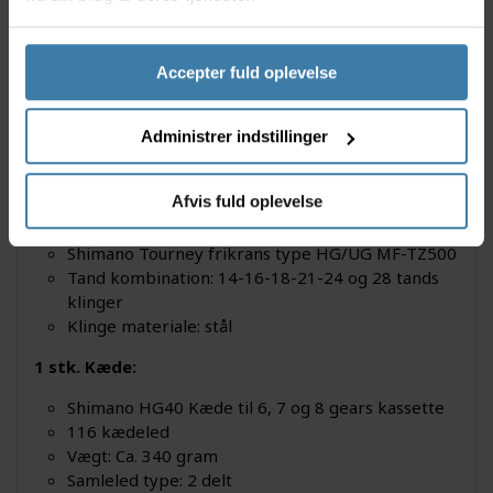
Når man skifter sin frikrans så skal der også skiftes
kæde og begge dele får du i denne bundle. Sættet
består af Shimano TZ500 6 gears frikrans med
Accepter fuld oplevelse
gearinterval 14-28 tand og Shimano HG40 kæde som
passer dertil og desuden er der samle led med til
kæden.
Administrer indstillinger
Denne bundle indeholder følgende produkter:
Afvis fuld oplevelse
1 stk. Kassette:
Shimano Tourney frikrans type HG/UG MF-TZ500
Tand kombination: 14-16-18-21-24 og 28 tands
klinger
Klinge materiale: stål
1 stk. Kæde:
Shimano HG40 Kæde til 6, 7 og 8 gears kassette
116 kædeled
Vægt: Ca. 340 gram
Samleled type: 2 delt