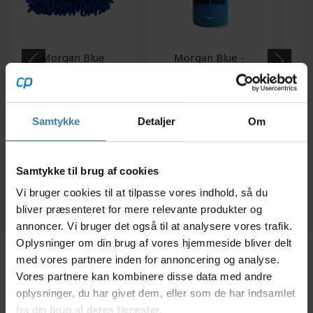
Morgan Blue
Morgan Blue -
M
Rengøringshandske
Håndsæbe til
værkstedsbrug - 500
Re
ml
59,00
kr.
69,00
kr.
Samtykke
Detaljer
Om
+10 på lager
+10 på lager
Samtykke til brug af cookies
Vi bruger cookies til at tilpasse vores indhold, så du
bliver præsenteret for mere relevante produkter og
annoncer. Vi bruger det også til at analysere vores trafik.
Oplysninger om din brug af vores hjemmeside bliver delt
med vores partnere inden for annoncering og analyse.
Beskrivelse
Specifikationer
Vores partnere kan kombinere disse data med andre
oplysninger, du har givet dem, eller som de har indsamlet
fra din brug af deres tjenester.