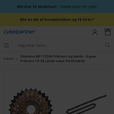
Bliv klar til skoletsart
- Skarpe priser på cykler
Bliv en del af kundeklubben og få 50 kr.*
KURV
Shimano MF-TZ500 frikrans og kæde - 6 gear
Kæder
frikrans 14-28 tands samt HG40 kæde