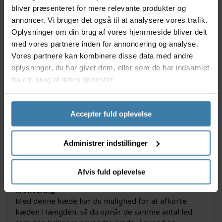
Shimano kæden er kompatibel med Shimanos og
bliver præsenteret for mere relevante produkter og
Srams gearsystemer, samt cykler med udvendige
annoncer. Vi bruger det også til at analysere vores trafik.
gear, hvor der er 6, 7 eller 8 tandhjul på baghjulet.
Oplysninger om din brug af vores hjemmeside bliver delt
Kæden egner sig til brug på både mountainbikes og
med vores partnere inden for annoncering og analyse.
racercykler.
Vores partnere kan kombinere disse data med andre
Specifikationer:
oplysninger, du har givet dem, eller som de har indsamlet
fra din brug af deres tjenester.
Shimano kæde type CN-HG71
størrelse: 1/2 x 3/32"
Antal led: 116
Accepter fuld oplevelse
Vægt 324 gram
Type: HG-71
Farve: Sølv/grå
Administrer indstillinger
Til 6-7 og 8 gears kassette
Kompatibel med: Shimano og SRAM
Leveres med samlestift
Afvis fuld oplevelse
Montering
Med denne kæde har du mulighed for at afkorte
kæden i længden, så du opnår de samme antal led