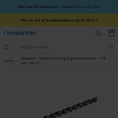
Bliv klar til skoletsart
- Skarpe priser på cykler
Bliv en del af kundeklubben og få 50 kr.*
KURV
Shimano - Kæde til 6/7 og 8 gears kassette - 116
Kæder
led - HG-71