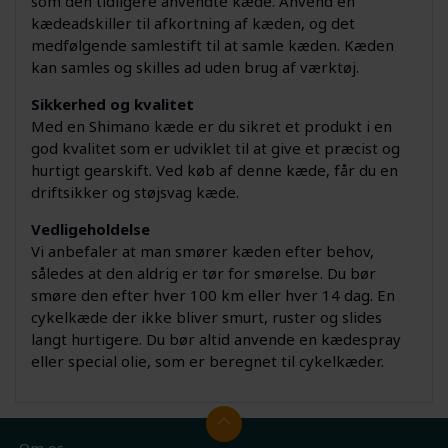
som den tidligere anvendte kæde. Anvend en
kædeadskiller til afkortning af kæden, og det
medfølgende samlestift til at samle kæden. Kæden
kan samles og skilles ad uden brug af værktøj.
Sikkerhed og kvalitet
Med en Shimano kæde er du sikret et produkt i en
god kvalitet som er udviklet til at give et præcist og
hurtigt gearskift. Ved køb af denne kæde, får du en
driftsikker og støjsvag kæde.
Vedligeholdelse
Vi anbefaler at man smører kæden efter behov,
således at den aldrig er tør for smørelse. Du bør
smøre den efter hver 100 km eller hver 14 dag. En
cykelkæde der ikke bliver smurt, ruster og slides
langt hurtigere. Du bør altid anvende en kædespray
eller special olie, som er beregnet til cykelkæder.