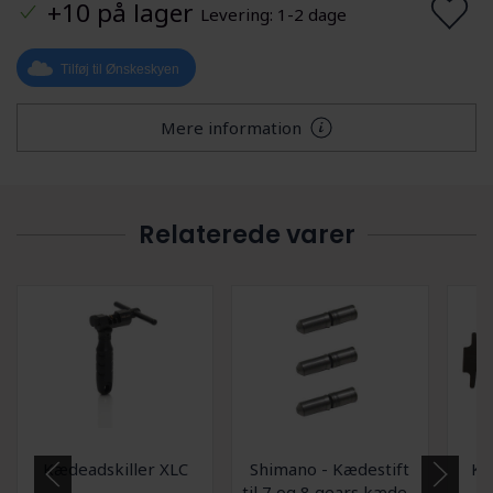
+10 på lager
Levering: 1-2 dage
Tilføj til Ønskeskyen
Mere information
Relaterede varer
Kædeadskiller XLC
Shimano - Kædestift
Kæ
til 7 og 8 gears kæde -
m