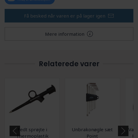
Få besked når varen er på lager igen
Mere information
Relaterede varer
Fedt sprøjte i
Unbrakonøgle sæt
Vask
Thermoplastik
Point
Po