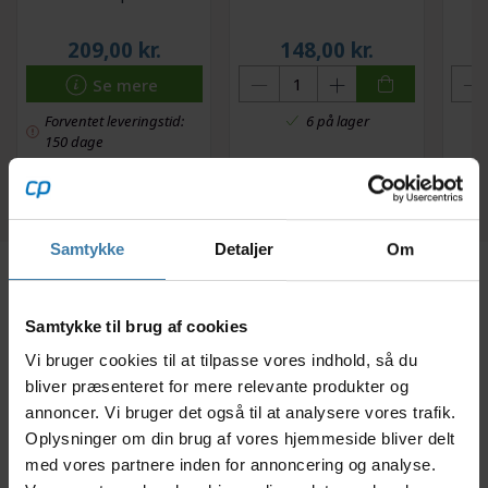
209,00
kr.
148,00
kr.
Se mere
Forventet leveringstid:
6 på lager
150 dage
Samtykke
Detaljer
Om
Beskrivelse
Specifikationer
Dokumenter
Samtykke til brug af cookies
Vi bruger cookies til at tilpasse vores indhold, så du
Her får du en kædestrammer fra Shimano, der er
bliver præsenteret for mere relevante produkter og
designet til montering på cykler med to klinger på
annoncer. Vi bruger det også til at analysere vores trafik.
cyklens kranksæt og Shimano Alfine gearnav
Oplysninger om din brug af vores hjemmeside bliver delt
monteret bagpå. Du kan montere kædestrammeren i
med vores partnere inden for annoncering og analyse.
cyklens geardrop.