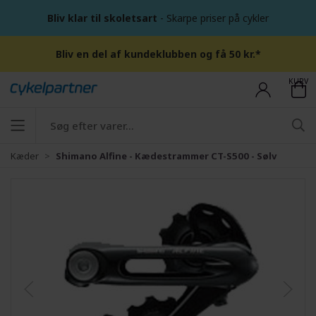
Bliv klar til skoletsart
- Skarpe priser på cykler
Bliv en del af kundeklubben og få 50 kr.*
KURV
Kæder
Shimano Alfine - Kædestrammer CT-S500 - Sølv