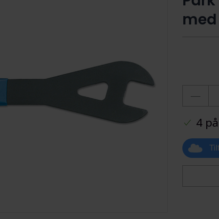
Park
med
4 på
Ti