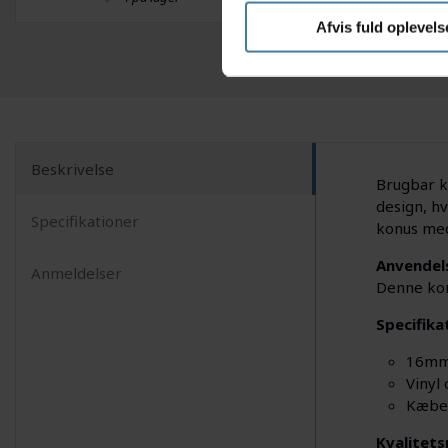
Afvis fuld oplevels
Beskrivelse
Brugbar ko
design, hv
Specifikationer
konus med 
Anvendel
Anmeldelser
Denne kon
Specifika
16mm
Vinyl
Kæben
Kvalitets