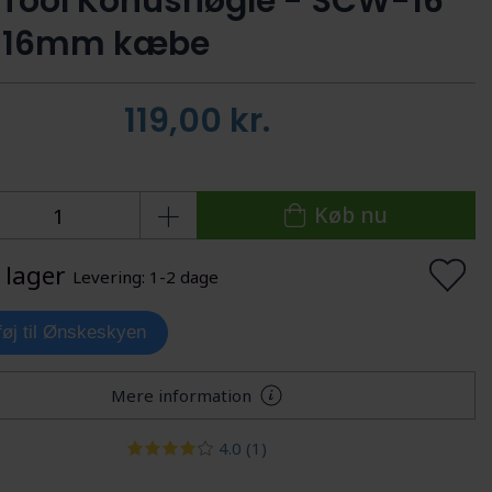
 Tool Konusnøgle - SCW-16
 16mm kæbe
119,00
kr.
Køb nu
 lager
Levering: 1-2 dage
lføj til Ønskeskyen
Mere information
4.0
(1)