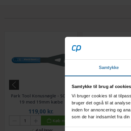
Samtykke
Samtykke til brug af cookie
Park Tool Konusnøgle - SCW-
Park Tool Konusnøgl
Vi bruger cookies til at tilp
19 med 19mm kæbe
18 med 18mm 
bruger det også til at analys
inden for annoncering og ana
119,00
kr.
119,00
kr
som de har indsamlet fra din 
Køb nu
4 på lager
4 på lager