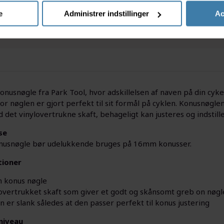
e
Administrer indstillinger
Ac
nusnøgle fra Park Tool, hvor adskillelsen af naven på din cyke
or nøglen er gjort perfekt til sit formål på cyklen. Konusnøgl
det vinylovertrukne skaft, behageligt kan justeres og indstille
se
usnøgle bør udelukkende bruges på 16mm konusser.
tioner
 konus nøgle
 overtrukket skaft som giver et godt og skånsomt greb on nøg
 er slank således at den passer perfekt til konus justering
niveau