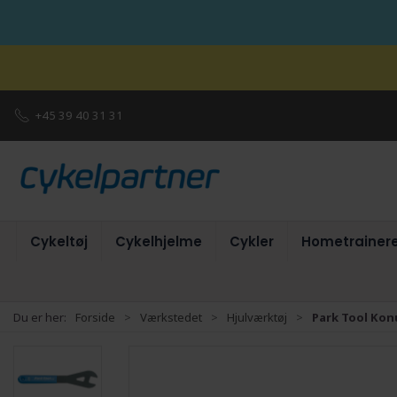
+45 39 40 31 31
Cykeltøj
Cykelhjelme
Cykler
Hometrainer
Du er her:
Forside
Værkstedet
Hjulværktøj
Park Tool Ko