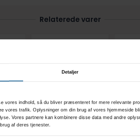
Relaterede varer
Detaljer
s
e - SCW-
Konusnøgle Park Tool SCW-22
Park To
asse vores indhold, så du bliver præsenteret for mere relevante pr
kæbe
med 22mm kæbe
13 
ere vores trafik. Oplysninger om din brug af vores hjemmeside bl
lyse. Vores partnere kan kombinere disse data med andre oplysni
.
119,00
kr.
brug af deres tjenester.
Køb nu
Køb nu
6 på lager