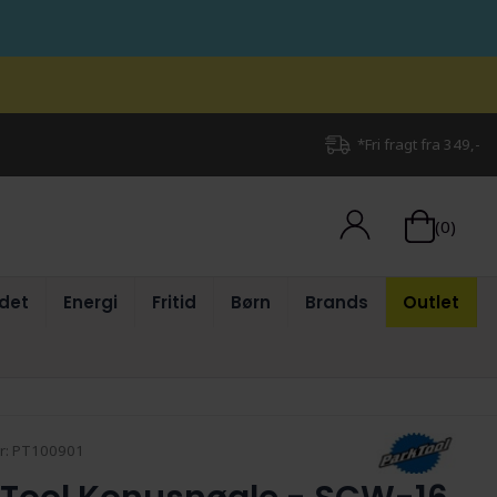
*Fri fragt fra 349,-
(0)
det
Energi
Fritid
Børn
Brands
Outlet
r:
PT100901