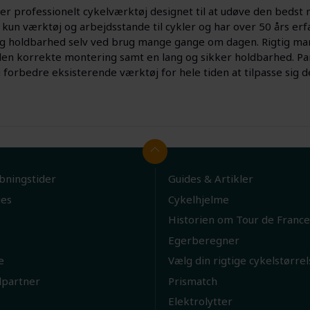
er professionelt cykelværktøj designet til at udøve den bedst 
r kun værktøj og arbejdsstande til cykler og har over 50 års er
ng holdbarhed selv ved brug mange gange om dagen. Rigtig man
 den korrekte montering samt en lang og sikker holdbarhed. Pa
 forbedre eksisterende værktøj for hele tiden at tilpasse sig 
bningstider
Guides & Artikler
ies
Cykelhjelme
Historien om Tour de France
Egerberegner
e
Vælg din rigtige cykelstørrel
lpartner
Prismatch
Elektrolytter