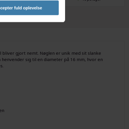
cepter fuld oplevelse
l bliver gjort nemt. Nøglen er unik med sit slanke
en henvender sig til en diameter på 16 mm, hvor en
s.
len