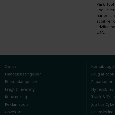
Park Tool 
Tool lave
har en la
at sikrer
udvikle og
USA.
Om os
Kontakt og å
Handelsbetingelser
Brug af cook
Persondatapolitik
Rabatkoder
Fragt & levering
Nyhedsbrev
Returnering
Track & Trac
Reklamation
Job hos Cyke
Gavekort
Finansiering