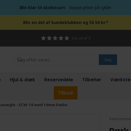
Bliv klar til skoletsart
- Skarpe priser på cykler
Bliv en del af kundeklubben og få 50 kr.*
4,6 ud af 5
Søg
e
Hjul & dæk
Reservedele
Tilbehør
Værkste
Tilbud
nusnøgle - SCW-16 med 16mm kæbe
Varenumme