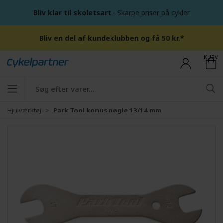
Bliv klar til skoletsart
- Skarpe priser på cykler
Bliv en del af kundeklubben og få 50 kr.*
KURV
Hjulværktøj
Park Tool konus nøgle 13/14 mm