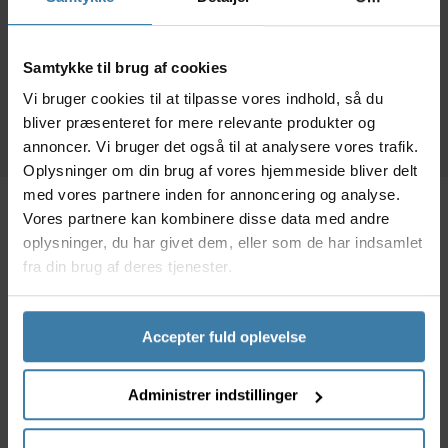
93,00
kr.
159,00
kr.
Forventet leveringstid:
9 på lager
Samtykke til brug af cookies
10 dage
Vi bruger cookies til at tilpasse vores indhold, så du
bliver præsenteret for mere relevante produkter og
annoncer. Vi bruger det også til at analysere vores trafik.
Oplysninger om din brug af vores hjemmeside bliver delt
med vores partnere inden for annoncering og analyse.
Vores partnere kan kombinere disse data med andre
Beskrivelse
Specifikationer
oplysninger, du har givet dem, eller som de har indsamlet
fra din brug af deres tjenester.
Denne DCW-1 konusnøgle er produceret til hjemme-
mekanikkeren, som arbejder med cykelhjul og
Accepter fuld oplevelse
hjulnav. Modellen er med hhv. 13 og 14 mm. kæber og
er ekstra varmebehandlet for at opnå et
langtidsholdbart værktøj.
Administrer indstillinger
Specifikationer