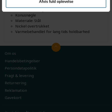
Afvis fuld oplevelse
Model: Park Tool DCW-1
Kæber på 13 og 14mm
Konusnøgle
Materiale: Stål
Nickel overtrukket
Varmebehandlet for lang tids holdbarhed
Om os
Handelsbetingelser
Persondatapolitik
Fragt & levering
Returnering
Reklamation
Gavekort