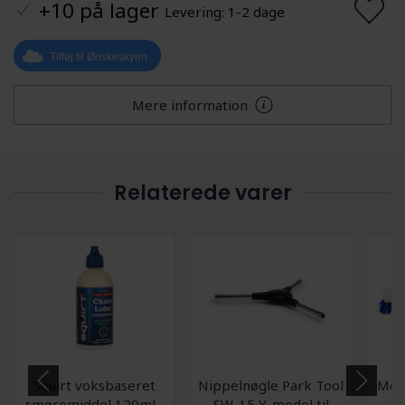
+10 på lager
Levering: 1-2 dage
Tilføj til Ønskeskyen
Mere information
Relaterede varer
Squirt voksbaseret
Nippelnøgle Park Tool
Mor
smøremiddel 120ml -
SW-15 Y-model til