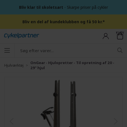
Bliv klar til skoletsart
- Skarpe priser på cykler
Bliv en del af kundeklubben og få 50 kr.*
KURV
OnGear - Hjulopretter - Til opretning af 20 -
Hjulværktøj
29" hjul