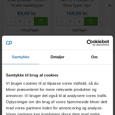
Til alle kædetyper
flere typer hjul
Ren
kas
89,00
kr.
169,00
kr.
+10 på lager
3 på lager
Samtykke
Detaljer
Om
Beskrivelse
Specifikationer
Samtykke til brug af cookies
Vi bruger cookies til at tilpasse vores indhold, så du
Med denne hjulopretter fra OnGear, får du
bliver præsenteret for mere relevante produkter og
professionel kvalitet til en overskuelig pris.
annoncer. Vi bruger det også til at analysere vores trafik.
Opretteren kan benyttes til at alle cykelhjul fra
Oplysninger om din brug af vores hjemmeside bliver delt
størrelse 20" til 29". Du kan desuden bruge
med vores partnere inden for annoncering og analyse.
opretteren til at oprette thru-aksel-nav i størrelsen
10 til 20 mm. Med denne hjulopretter får du en
Vores partnere kan kombinere disse data med andre