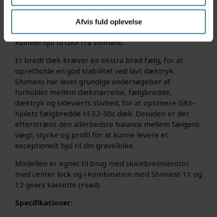
Det nye GRX baghjul fra Shimano hjælper dig med at
få en hurtigere, længere og sjovere cykeltur på din
Afvis fuld oplevelse
gravelbike. Og så er det desuden det første
kulfiberhjul til GRX fra Shimano.
Et bredt dæk kræver en ekstra bred fælg, for at
opretholde en god stabilitet ved lavt dæktryk.
Shimano har lavet grundige undersøgelser af
forholdet mellem dækstørrelse, fælgbredde,
dæktryk og sideværts stivhed, for at optimere GRX-
hjulets fælgbredde til 32-50c dæk. Desuden er der
efterstræbt den allerbedste balance mellem fælgens
vægt, styrke og profil for at kunne levere et
exceptionelt hjul til din gravelbike.
Modellen er egnet til brug med skivebremserotor
med center lock
og i kombination med Shimano 11 og
12 gears kassette (road).
Specifikationer: