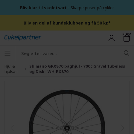
Bliv klar til skoletsart
- Skarpe priser på cykler
Bliv en del af kundeklubben og få 50 kr.*
KURV
Hjul &
Shimano GRX870 baghjul - 700c Gravel Tubeless
hjulsæt
og Disk - WH-RX870