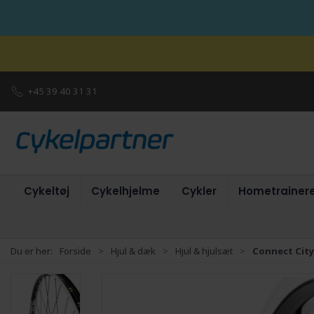
+45 39 40 31 31
Cykeltøj
Cykelhjelme
Cykler
Hometrainer
Du er her:
Forside
Hjul & dæk
Hjul & hjulsæt
Connect City