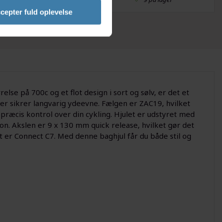
cepter fuld oplevelse
else på 700c og et flot design i sort og sølv, er det et
, der sikrer langvarig ydeevne. Fælgen er ZAC19, hvilket
præcis kontrol over din cykling. Hjulet er udstyret med
ion. Akslen er 9 x 130 mm quick release, hvilket gør det
 er Connect C7. Med denne baghjul får du både stil og