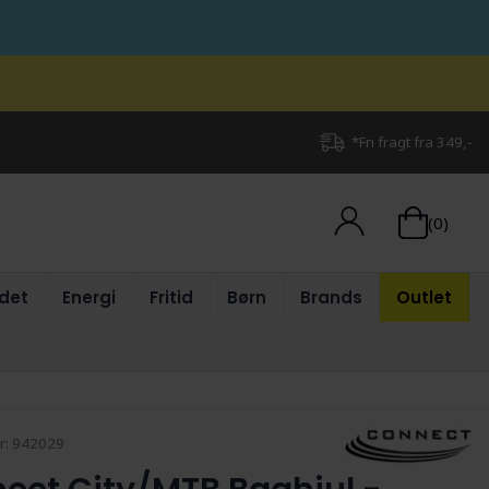
*Fri fragt fra 349,-
(0)
det
Energi
Fritid
Børn
Brands
Outlet
r:
942029