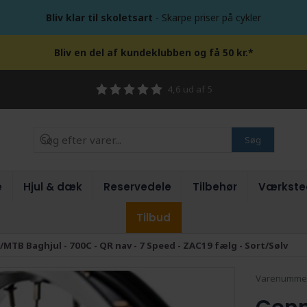
Bliv klar til skoletsart
- Skarpe priser på cykler
Bliv en del af kundeklubben og få 50 kr.*
4,6 ud af 5
Søg
e
Hjul & dæk
Reservedele
Tilbehør
Værkste
Tilbud
/MTB Baghjul - 700C - QR nav - 7 Speed - ZAC19 fælg - Sort/Sølv
Varenumme