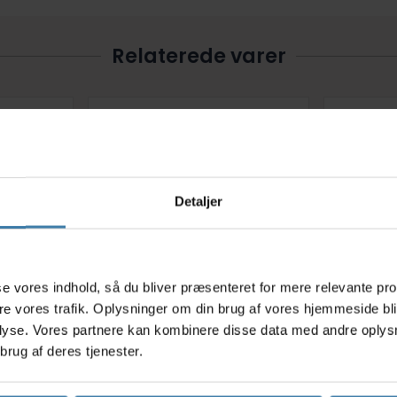
Relaterede varer
Detaljer
s
asse vores indhold, så du bliver præsenteret for mere relevante pr
agevæske
Muc-Off Bike care essentials
OnGear 
ere vores trafik. Oplysninger om din brug af vores hjemmeside bl
ml
kit - Plejesæt til cykler
opretn
lyse. Vores partnere kan kombinere disse data med andre oplysni
269,00
kr.
brug af deres tjenester.
Køb nu
Køb nu
id: 14 dage
1 på lager