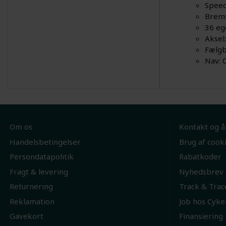
Speed
Brem
36 ege
Aksel
Fælgb
Nav: 
Om os
Kontakt og å
Handelsbetingelser
Brug af cook
Persondatapolitik
Rabatkoder
Fragt & levering
Nyhedsbrev
Returnering
Track & Trac
Reklamation
Job hos Cyke
Gavekort
Finansiering