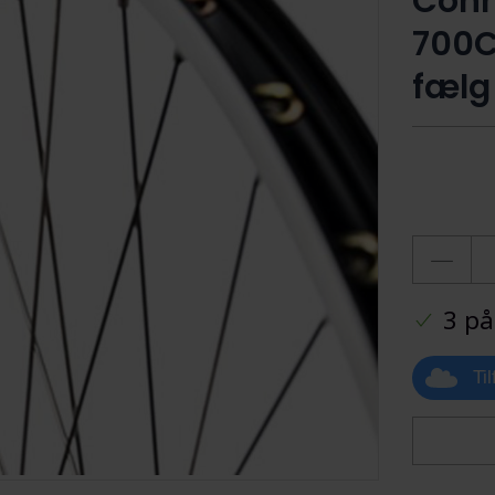
Conn
700C
fælg
3 på
Ti