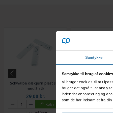
Samtykke
Samtykke til brug af cookie
Vi bruger cookies til at tilp
Schwalbe dækjern plast sæt
Schwalbe dækmont
bruger det også til at analys
med 3 stk
Easy Fit - 50 
inden for annoncering og ana
29,00
kr.
39,00
kr.
som de har indsamlet fra din 
Køb nu
+10 på lager
Forventet leveringst