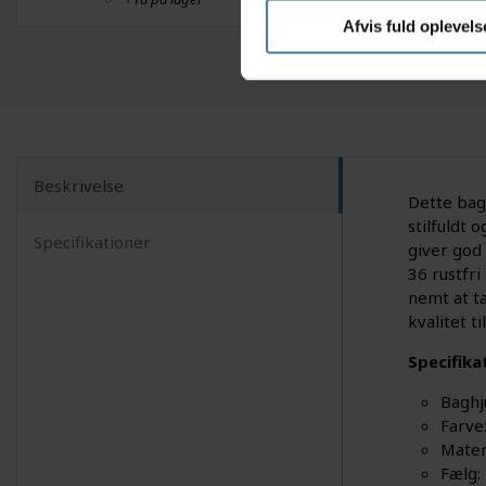
Afvis fuld oplevels
Beskrivelse
Dette bagh
stilfuldt 
Specifikationer
giver god 
36 rustfri
nemt at t
kvalitet ti
Specifika
Baghj
Farve:
Mater
Fælg