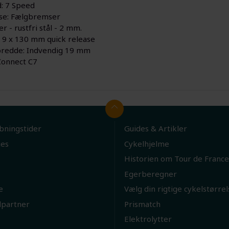
: 7 Speed
se: Fælgbremser
r - rustfri stål - 2 mm.
: 9 x 130 mm quick release
redde: Indvendig 19 mm
Connect C7
bningstider
Guides & Artikler
ies
Cykelhjelme
Historien om Tour de France
Egerberegner
e
Vælg din rigtige cykelstørrel
lpartner
Prismatch
Elektrolytter