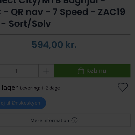
ect City/MTB Baghjul -
 - QR nav - 7 Speed - ZAC19
 - Sort/Sølv
594,00
kr.
Køb nu
 lager
Levering: 1-2 dage
lføj til Ønskeskyen
Mere information