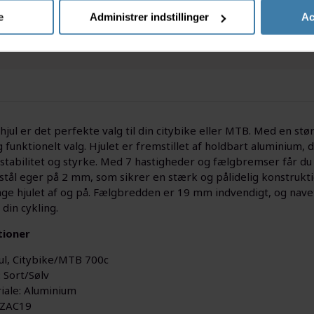
e
Administrer indstillinger
Ac
jul er det perfekte valg til din citybike eller MTB. Med en størr
og funktionelt valg. Hjulet er fremstillet af holdbart aluminium
stabilitet og styrke. Med 7 hastigheder og fælgbremser får du 
 stål eger på 2 mm, som sikrer en stærk og pålidelig konstrukt
age hjulet af og på. Fælgbredden er 19 mm indvendigt, og navet
l din cykling.
tioner
ul, Citybike/MTB 700c
 Sort/Sølv
iale: Aluminium
: ZAC19