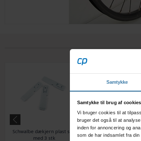
Samtykke
Samtykke til brug af cookie
Vi bruger cookies til at tilp
bruger det også til at analys
inden for annoncering og ana
Schwalbe dækjern plast sæt
Schwalbe dækmont
som de har indsamlet fra din 
med 3 stk
Easy Fit - 50 