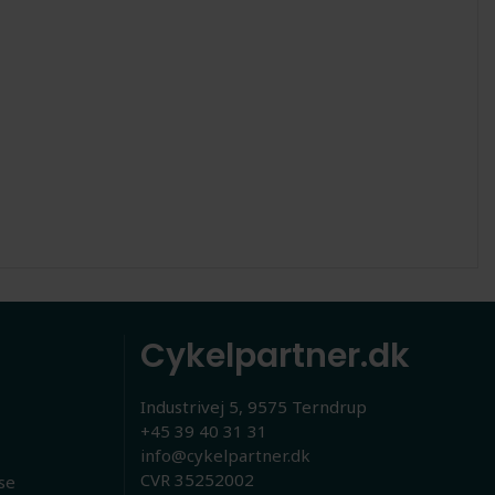
Cykelpartner.dk
Industrivej 5, 9575 Terndrup
+45 39 40 31 31
info@cykelpartner.dk
CVR 35252002
se