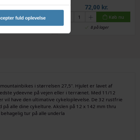
1.299,00
kr.
72,00
kr.
Køb nu
Køb nu
cepter fuld oplevelse
+10 på lager
8 på lager
ountainbikes i størrelsen 27,5". Hjulet er lavet af
bedste ydeevne på vejen eller i terrænet. Med 11/12
r vil have den ultimative cykeloplevelse. De 32 rustfrie
 på alle dine cykelture. Akslen på 12 x 142 mm thru
behagelig tur på alle underla