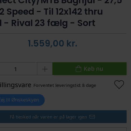
ect City/MTB Baghjul - 27,5"
12 Speed - Til 12x142 thru
 - Rival 23 fælg - Sort
1.559,00
kr.
Køb nu
illingsvare
Forventet leveringstid: 8 dage
lføj til Ønskeskyen
Få besked når varen er på lager igen