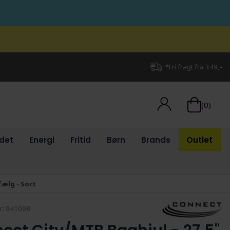
*Fri fragt fra 349,-
(0)
det
Energi
Fritid
Børn
Brands
Outlet
fælg - Sort
r:
941098