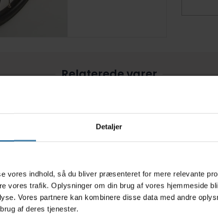
Relaterede varer
Detaljer
s
asse vores indhold, så du bliver præsenteret for mere relevante pr
ere vores trafik. Oplysninger om din brug af vores hjemmeside bl
lyse. Vores partnere kan kombinere disse data med andre oplysni
agevæske
Muc-Off Bike care essentials
OnGear 
brug af deres tjenester.
ml
kit - Plejesæt til cykler
opretn