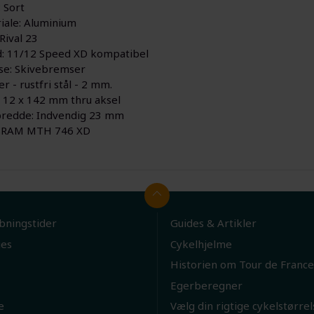
 Sort
iale: Aluminium
 Rival 23
: 11/12 Speed XD kompatibel
e: Skivebremser
r - rustfri stål - 2 mm.
: 12 x 142 mm thru aksel
redde: Indvendig 23 mm
 SRAM MTH 746 XD
bningstider
Guides & Artikler
ies
Cykelhjelme
Historien om Tour de France
Egerberegner
e
Vælg din rigtige cykelstørrel