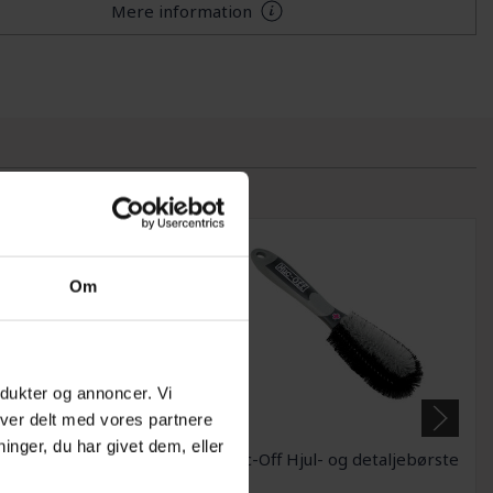
Mere information
Om
odukter og annoncer. Vi
iver delt med vores partnere
nger, du har givet dem, eller
- Hjulopretter - Til
Muc-Off Hjul- og detaljebørste
ing af 20 - 29" hjul