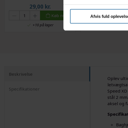
29,00
kr.
39,00
kr.
Køb nu
Afvis fuld oplevels
+10 på lager
Forventet leveringst
Beskrivelse
Oplev ulti
letvægtsa
Specifikationer
Speed XD k
stål 2 mm
aksel og 
Specifika
Baghj