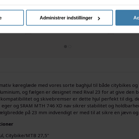
269,00
kr.
Køb nu
Køb nu
e
Administrer indstillinger
Ac
id: 14 dage
1 på lager
mativ køreglæde med vores sorte baghjul til både citybikes og m
luminium, og fælgen er designet med Rival 23 for at give den 
ompatibilitet og skivebremser er dette hjul perfekt til dig, de
. eger og SRAM MTH 746 XD nav sikrer stabilitet og holdbarhed
fælgbredde på 23 mm indvendigt er med til at sikre en jævn og 
tioner
ul, Citybike/MTB 27,5"