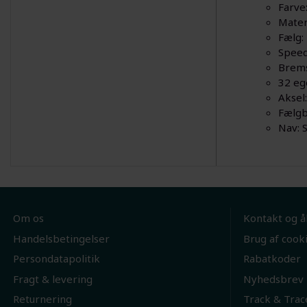
Farve:
Mater
Fælg:
Speed
Brems
32 ege
Aksel
Fælgb
Nav:
Om os
Kontakt og å
Handelsbetingelser
Brug af cook
Persondatapolitik
Rabatkoder
Fragt & levering
Nyhedsbrev
Returnering
Track & Trac