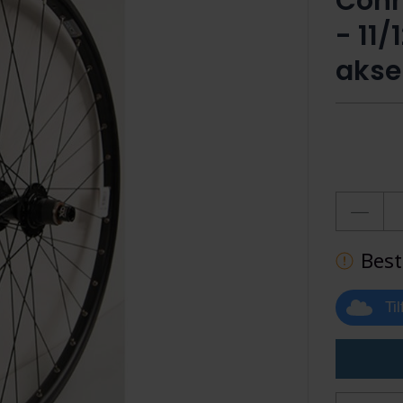
Conn
- 11/
aksel
Best
Ti