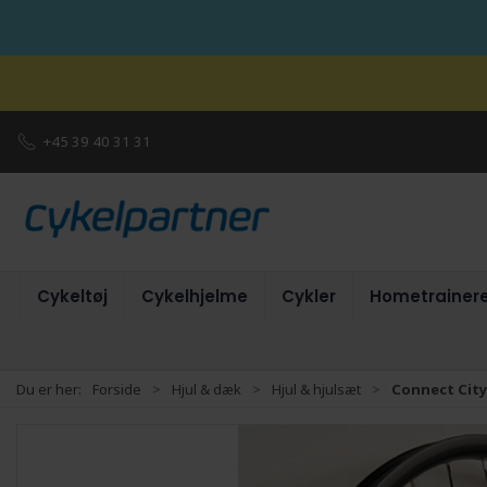
+45 39 40 31 31
Cykeltøj
Cykelhjelme
Cykler
Hometrainer
Du er her:
Forside
Hjul & dæk
Hjul & hjulsæt
Connect City/