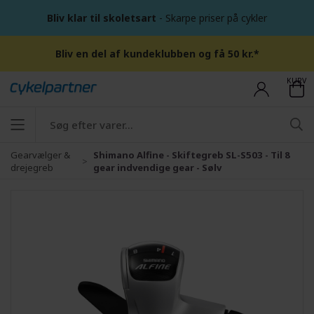
Bliv klar til skoletsart
- Skarpe priser på cykler
Bliv en del af kundeklubben og få 50 kr.*
KURV
Gearvælger &
Shimano Alfine - Skiftegreb SL-S503 - Til 8
drejegreb
gear indvendige gear - Sølv