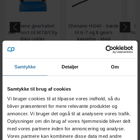
Shimano gearkabel
Shimano HG40 - Kæde
Un
sæt - sort til MTB/City
til 6-7 og 8 gears
Tool
Bike cykler
kassette - Med
samlestift - 116
149,00
kr.
89,00
kr.
kædeled
Samtykke
Detaljer
Om
+10 på lager
+10 på lager
Fo
da
Samtykke til brug af cookies
Vi bruger cookies til at tilpasse vores indhold, så du
bliver præsenteret for mere relevante produkter og
annoncer. Vi bruger det også til at analysere vores trafik.
Oplysninger om din brug af vores hjemmeside bliver delt
Beskrivelse
Specifikationer
Dokumenter
med vores partnere inden for annoncering og analyse.
Vores partnere kan kombinere disse data med andre