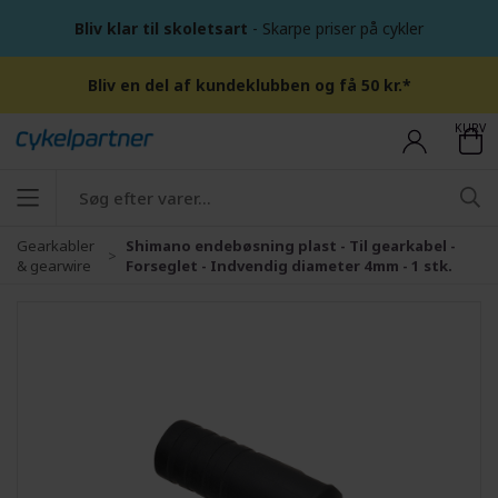
Bliv klar til skoletsart
- Skarpe priser på cykler
Bliv en del af kundeklubben og få 50 kr.*
KURV
Gearkabler
Shimano endebøsning plast - Til gearkabel -
& gearwire
Forseglet - Indvendig diameter 4mm - 1 stk.