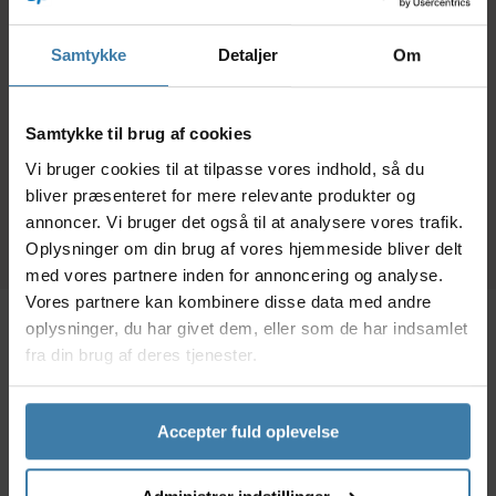
Strips Würth 4,6mm x
Strips Würth 3,5 mm
Str
371mm 100 stk. TPD
x150 mm 100 stk.TPD
10
Samtykke
Detaljer
Om
sort
sort
89,00
kr.
49,00
kr.
Samtykke til brug af cookies
Forventet leveringstid:
Forventet leveringstid:
Fo
Vi bruger cookies til at tilpasse vores indhold, så du
10 dage
10 dage
10
bliver præsenteret for mere relevante produkter og
annoncer. Vi bruger det også til at analysere vores trafik.
Oplysninger om din brug af vores hjemmeside bliver delt
med vores partnere inden for annoncering og analyse.
Vores partnere kan kombinere disse data med andre
oplysninger, du har givet dem, eller som de har indsamlet
Beskrivelse
Specifikationer
Dokumenter
fra din brug af deres tjenester.
Pakke med 1 stk originale Shimano endebøsninger i
Accepter fuld oplevelse
sort plast. Bøsningerne er forseglede og har en
indvendig diameter på 4mm, hvilket egner sig til