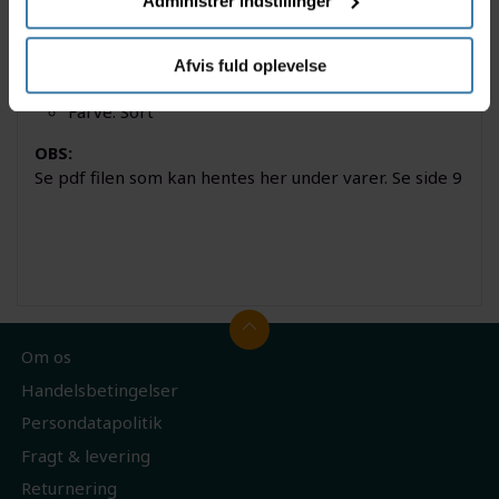
Administrer indstillinger
gear-yderkabler.
Specifikationer
Afvis fuld oplevelse
4mm lang
Farve: Sort
OBS:
Se pdf filen som kan hentes her under varer. Se side 9
Om os
Handelsbetingelser
Persondatapolitik
Fragt & levering
Returnering