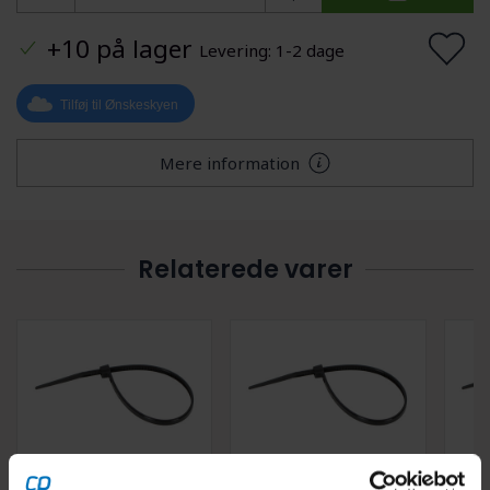
+10 på lager
Levering: 1-2 dage
Tilføj til Ønskeskyen
Mere information
Relaterede varer