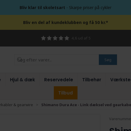
Bliv klar til skoletsart
- Skarpe priser på cykler
Bliv en del af kundeklubben og få 50 kr.*
4,6 ud af 5
Søg
e
Hjul & dæk
Reservedele
Tilbehør
Værkste
Tilbud
kabler & gearwire
Shimano Dura Ace - Link dæksel ved gearkabel
Varenumme