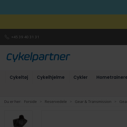
+45 39 40 31 31
Cykeltøj
Cykelhjelme
Cykler
Hometrainer
Du er her:
Forside
Reservedele
Gear & Transmission
Gear