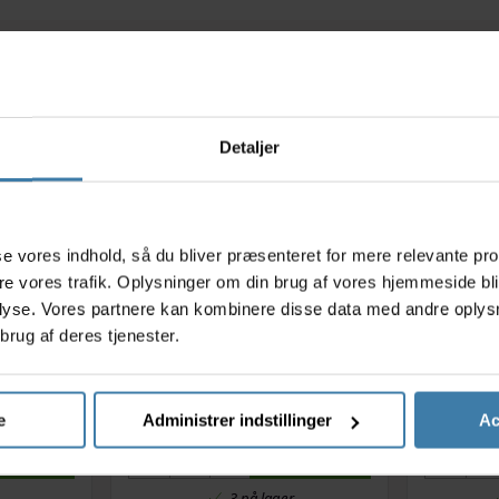
Relaterede varer
Detaljer
s
asse vores indhold, så du bliver præsenteret for mere relevante pr
ere vores trafik. Oplysninger om din brug af vores hjemmeside bl
lyse. Vores partnere kan kombinere disse data med andre oplysni
brug af deres tjenester.
lue Pack
Muc-Off Antibacterial
Rensebø
20ml
Sanitising Hand Gel -
Easy Pr
Håndsprit - 120 ml
e
Administrer indstillinger
Ac
.
36,00
kr.
Køb nu
Køb nu
3 på lager