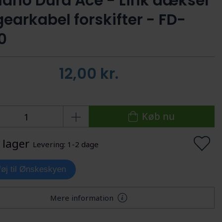
ano Dura Ace - Link dæksel
gearkabel forskifter - FD-
0
12,00
kr.
Køb nu
 lager
Levering: 1-2 dage
lføj til Ønskeskyen
Mere information