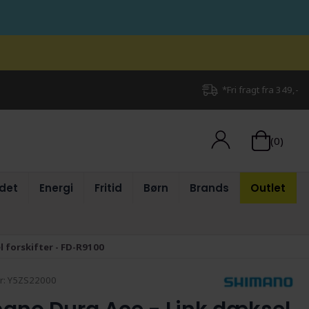
*Fri fragt fra 349,-
(0)
det
Energi
Fritid
Børn
Brands
Outlet
 forskifter - FD-R9100
r:
Y5ZS22000