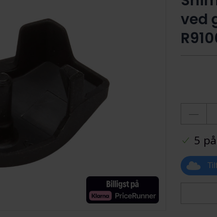
Shim
ved 
R910
5 på
Ti