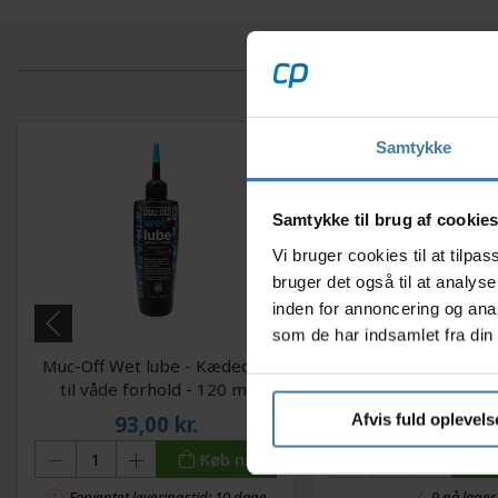
Samtykke
Samtykke til brug af cookie
Vi bruger cookies til at tilp
bruger det også til at analys
inden for annoncering og ana
som de har indsamlet fra din 
Muc-Off Wet lube - Kædeolie
Olie Finish Line Va
til våde forhold - 120 ml
Premium 3 x1
Afvis fuld oplevels
93,00
kr.
159,00
kr
Køb nu
Forventet leveringstid: 10 dage
9 på lager