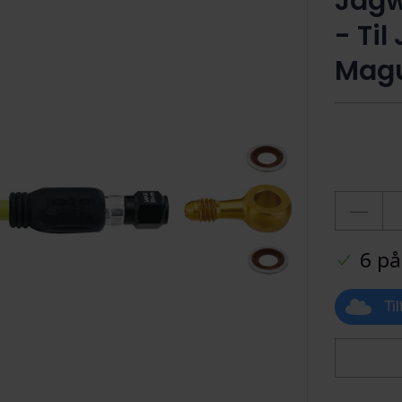
Jagw
- Ti
Magu
6 på
Ti