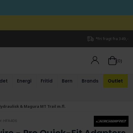
*Fri fragt fra 349,-
(0)
det
Energi
Fritid
Børn
Brands
Outlet
Hydraulisk & Magura MT Trail m.fl.
r:
HFA406