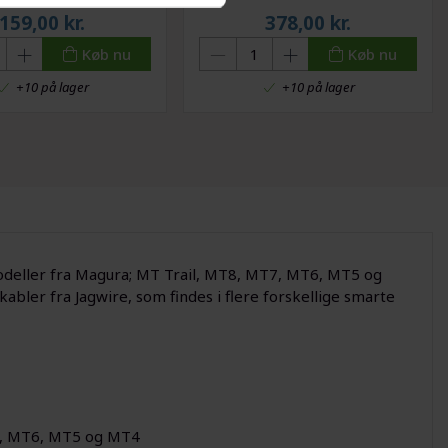
159,00
kr.
378,00
kr.
Køb nu
Køb nu
+10 på lager
+10 på lager
odeller fra Magura; MT Trail, MT8, MT7, MT6, MT5 og
bler fra Jagwire, som findes i flere forskellige smarte
7, MT6, MT5 og MT4