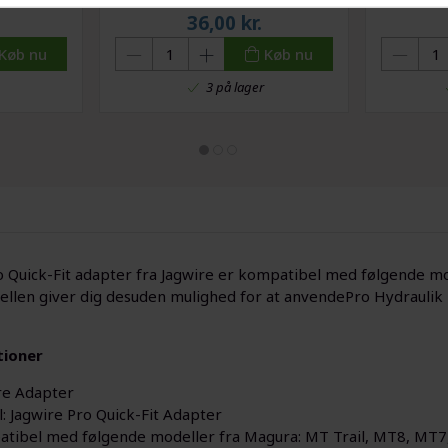
Håndsprit - 120 ml
.
36,00
kr.
Køb nu
Køb nu
3 på lager
 Quick-Fit adapter fra Jagwire er kompatibel med følgende m
llen giver dig desuden mulighed for at anvendePro Hydraulik ka
tioner
re Adapter
: Jagwire Pro Quick-Fit Adapter
tibel med følgende modeller fra Magura: MT Trail, MT8, MT