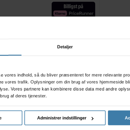
Relaterede varer
Detaljer
s
asse vores indhold, så du bliver præsenteret for mere relevante pr
ere vores trafik. Oplysninger om din brug af vores hjemmeside bl
lyse. Vores partnere kan kombinere disse data med andre oplysni
brug af deres tjenester.
e
Administrer indstillinger
Ac
lue Pack
Muc-Off Antibacterial
Rensebø
20ml
Sanitising Hand Gel -
Easy Pr