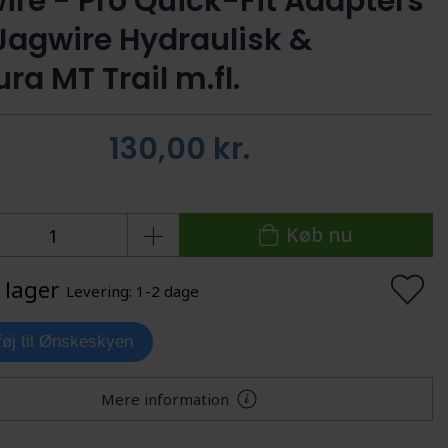
ire - Pro Quick-Fit Adapters
l Jagwire Hydraulisk &
ra MT Trail m.fl.
130,00
kr.
Køb nu
 lager
Levering: 1-2 dage
lføj til Ønskeskyen
Mere information