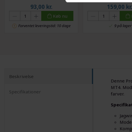
93,00
kr.
159,00
kr
Køb nu
Forventet leveringstid: 10 dage
9 på lager
Beskrivelse
Denne Pro
MT4. Mode
Specifikationer
farver.
Specifika
Jagwi
Model
Kompa