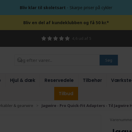
Bliv klar til skoletsart
- Skarpe priser på cykler
Bliv en del af kundeklubben og få 50 kr.*
4,6 ud af 5
Søg
e
Hjul & dæk
Reservedele
Tilbehør
Værkste
Tilbud
kabler & gearwire
Jagwire - Pro Quick-Fit Adapters - Til Jagwire 
Varenumme