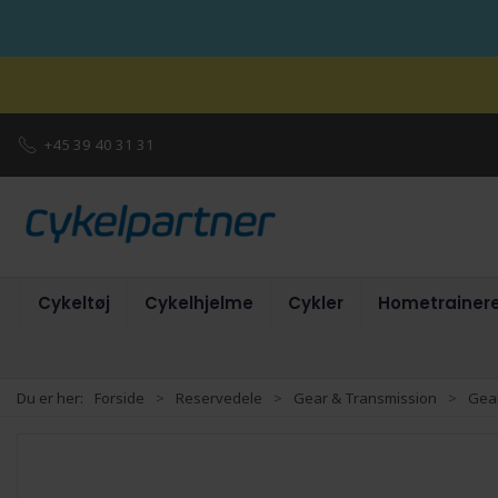
+45 39 40 31 31
Cykeltøj
Cykelhjelme
Cykler
Hometrainer
Du er her:
Forside
Reservedele
Gear & Transmission
Gear