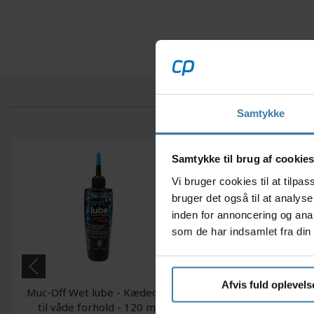
Samtykke
Samtykke til brug af cookie
Vi bruger cookies til at tilp
bruger det også til at analys
inden for annoncering og ana
som de har indsamlet fra din 
Afvis fuld oplevels
Muc-Off Wet lube - Kædeolie
Olie Finish Line Va
til våde forhold - 120 ml
Premium 3 x1