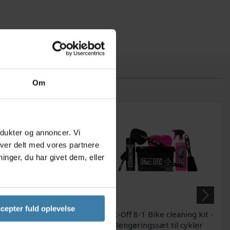
Om
odukter og annoncer. Vi
iver delt med vores partnere
nger, du har givet dem, eller
cepter fuld oplevelse
rstesæt Finish Line
Muc-Off 8-1 Bike cleaning kit -
o til cykelrengøring
Rengøringssæt til cykler