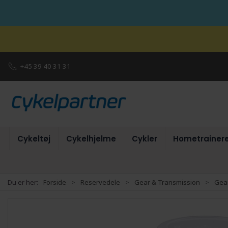
+45 39 40 31 31
Cykeltøj
Cykelhjelme
Cykler
Hometrainer
Du er her:
Forside
Reservedele
Gear & Transmission
Gear