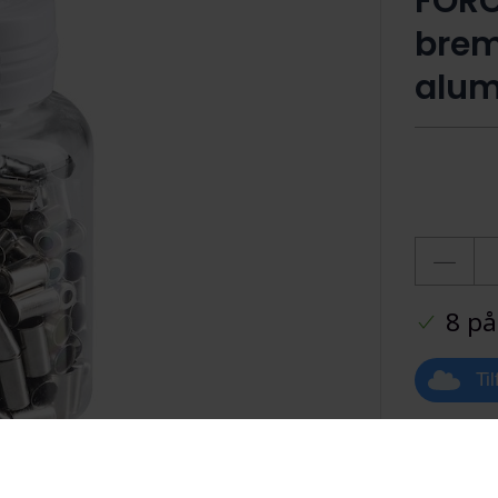
FORC
brem
alum
8 på
Ti