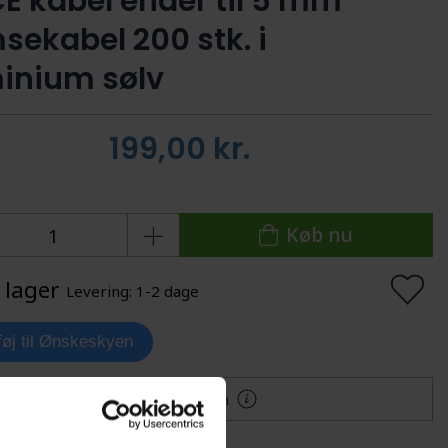
E kabel ender til 5 mm
sekabel 200 stk. i
inium sølv
199,00
kr.
Køb nu
 lager
Levering: 1-2 dage
lføj til Ønskeskyen
Mere information