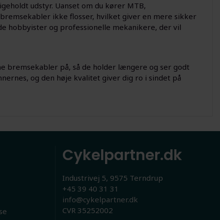
dligeholdt udstyr. Uanset om du kører MTB,
e bremsekabler ikke flosser, hvilket giver en mere sikker
de hobbyister og professionelle mekanikere, der vil
ne bremsekabler på, så de holder længere og ser godt
nnernes, og den høje kvalitet giver dig ro i sindet på
Cykelpartner.dk
Industrivej 5, 9575 Terndrup
+45 39 40 31 31
info@cykelpartner.dk
CVR 35252002
se