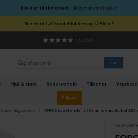
Bliv klar til skoletsart
- Skarpe priser på cykler
Bliv en del af kundeklubben og få 50 kr.*
4,6 ud af 5
Søg
e
Hjul & dæk
Reservedele
Tilbehør
Værkste
Tilbud
kabler & gearwire
FORCE kabel ender til 5 mm bremsekabel 200 s
Varenumme