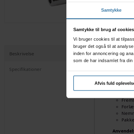
Samtykke
Samtykke til brug af cookie
Vi bruger cookies til at tilp
bruger det også til at analys
Beskrivelse
inden for annoncering og ana
Gør dine 
som de har indsamlet fra din 
lavet i l
Specifikationer
altid det 
Nyttige f
Afvis fuld oplevels
Veleg
Frems
Forlæ
Nemme
Pakke
Anvendel