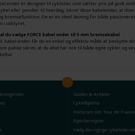
el ender er designet til cyklister, som sætter pris på godt ve
ykel eller pendler til hverdag, sikrer disse kabelender, at din
lig bremsefunktion. De er en ideel løsning for både passionere
 i udstyret.
al du vælge FORCE kabel ender til 5 mm bremsekabel
 kabel ender får du en enkel og effektiv måde at beskytte di
ore pakke sikrer, at du altid har nok til både egne cykler og ve
eltur.
bningstider
Guides & Artikler
ies
Cykelhjelme
Historien om Tour de France
Egerberegner
e
Vælg din rigtige cykelstørrel