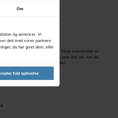
Om
odukter og annoncer. Vi
iver delt med vores partnere
nger, du har givet dem, eller
 ender til 5 mm bremsekabel. Disse kabelender er
osning og slid. Med en pakke på hele 200 stk. har du
eller små reparationer på din cykel.
cepter fuld oplevelse
ed