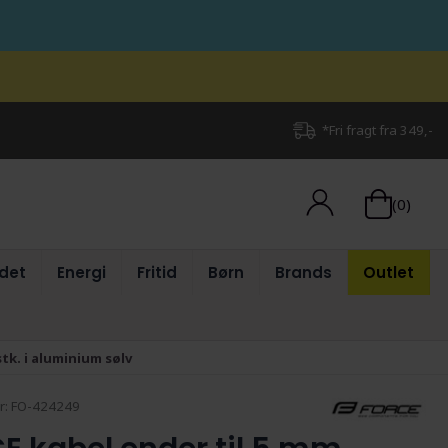
*Fri fragt fra 349,-
(0)
det
Energi
Fritid
Børn
Brands
Outlet
tk. i aluminium sølv
r:
FO-424249