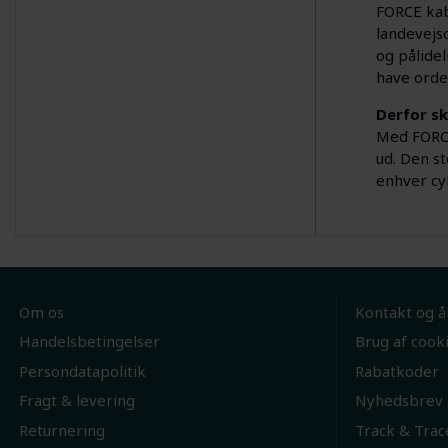
FORCE kab
landevejsc
og pålide
have orden
Derfor sk
Med FORCE
ud. Den st
enhver cyk
Om os
Kontakt og å
Handelsbetingelser
Brug af cook
Persondatapolitik
Rabatkoder
Fragt & levering
Nyhedsbrev
Returnering
Track & Trac