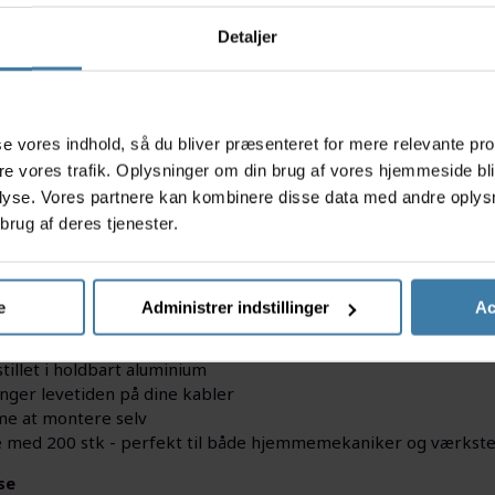
Detaljer
s
asse vores indhold, så du bliver præsenteret for mere relevante pr
ere vores trafik. Oplysninger om din brug af vores hjemmeside bl
lyse. Vores partnere kan kombinere disse data med andre oplysni
bremsekabler både pænere og mere holdbare med FORCE kabel
brug af deres tjenester.
et, robust aluminium og hjælper med at beskytte kablerne mod fl
nødvendige tilbehør lige ved hånden, uanset om du laver store 
acts
e
Administrer indstillinger
Ac
net til 5 mm bremsekabler
tillet i holdbart aluminium
nger levetiden på dine kabler
 at montere selv
 med 200 stk - perfekt til både hjemmemekaniker og værkst
se