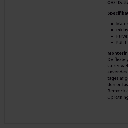
OBS! Dett
Specifika
Mater
Inklus
Farve:
Pdf. 
Monterin
De fleste 
været vælt
anvendes 
tages af g
den er fa
Bemærk at 
Opretning