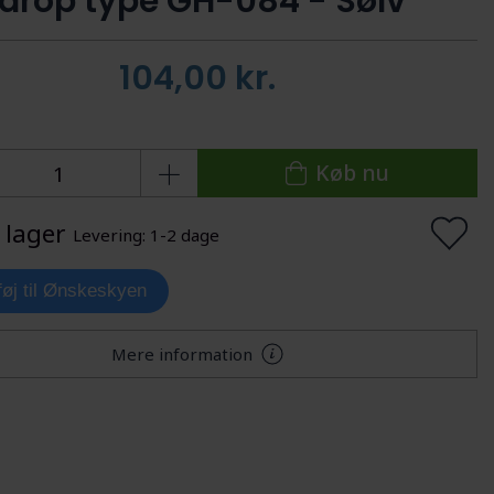
drop type GH-084 - Sølv
104,00
kr.
Køb nu
 lager
Levering: 1-2 dage
lføj til Ønskeskyen
Mere information