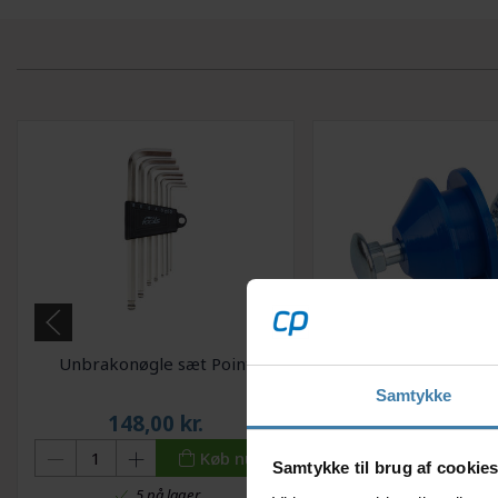
Unbrakonøgle sæt Point
Kædeholder Morga
Samtykke
148,00
kr.
59,00
kr.
Køb nu
Samtykke til brug af cookie
5 på lager
+10 på lage