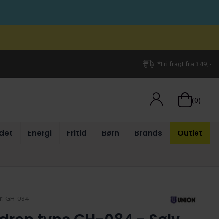
*Fri fragt fra 349,-
(0)
det
Energi
Fritid
Børn
Brands
Outlet
r:
GH-084