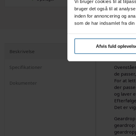
Vi bruger cookies til at tilp
bruger det også til at analys
inden for annoncering og ana
som de har indsamlet fra din 
Afvis fuld oplevels
Beskrivelse
Dette gea
Specifikationer
Ovenståen
de passer
For at let
Dokumenter
der passer
og laver 
Efterfølg
Det er vi
Geardrop e
geardrop 
geardropp