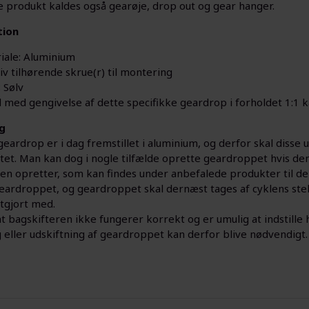
e produkt kaldes også gearøje, drop out og gear hanger.
tion
iale: Aluminium
iv tilhørende skrue(r) til montering
 Sølv
fil med gengivelse af dette specifikke geardrop i forholdet 1:1 
g
geardrop er i dag fremstillet i aluminium, og derfor skal disse ud
et. Man kan dog i nogle tilfælde oprette geardroppet hvis den k
en opretter, som kan findes under anbefalede produkter til de
eardroppet, og geardroppet skal dernæst tages af cyklens stel;
stgjort med.
bagskifteren ikke fungerer korrekt og er umulig at indstille h
 eller udskiftning af geardroppet kan derfor blive nødvendigt.