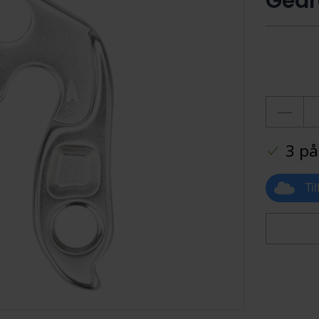
Gear
3 på
Ti