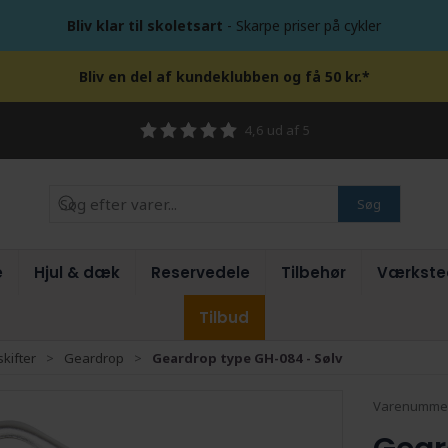
Bliv klar til skoletsart
- Skarpe priser på cykler
Bliv en del af kundeklubben og få 50 kr.*
4,6 ud af 5
Søg
e
Hjul & dæk
Reservedele
Tilbehør
Værkste
Tilbud
kifter
Geardrop
Geardrop type GH-084 - Sølv
Varenumme