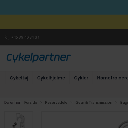
+45 39 40 31 31
Cykeltøj
Cykelhjelme
Cykler
Hometrainer
Du er her:
Forside
Reservedele
Gear & Transmission
Bags