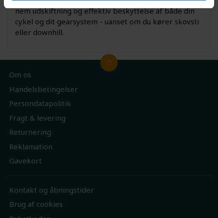
Vælg dette geardrop, hvis du ønsker pålidelighed,
nem udskiftning og effektiv beskyttelse af både din
cykel og dit gearsystem - uanset om du kører skovsti
eller downhill.
Om os
Handelsbetingelser
Persondatapolitik
Fragt & levering
Returnering
Reklamation
Gavekort
Kontakt og åbningstider
Brug af cookies