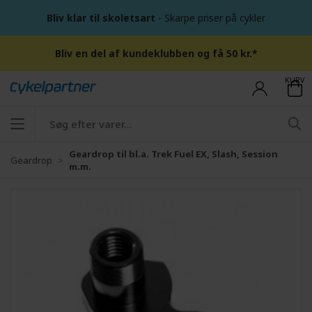
Bliv klar til skoletsart
- Skarpe priser på cykler
Bliv en del af kundeklubben og få 50 kr.*
KURV
Geardrop til bl.a. Trek Fuel EX, Slash, Session
Geardrop
m.m.