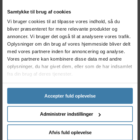
Fremstillet i stærkt, let aluminium for optimal
holdbarhed
Samtykke til brug af cookies
Kompatibel med flere Trek-modeller, herunder
Fuel EX, Slash og Session
Vi bruger cookies til at tilpasse vores indhold, så du
Nem udskiftning - perfekt som reservedel på
bliver præsenteret for mere relevante produkter og
farten
annoncer. Vi bruger det også til at analysere vores trafik.
Forhindrer slid og skader på bagskifter og stel
Oplysninger om din brug af vores hjemmeside bliver delt
Produceret efter præcise OEM-specifikationer
med vores partnere inden for annoncering og analyse.
Vores partnere kan kombinere disse data med andre
Anvendelse
Dette geardrop er ideelt til mountainbikere og
oplysninger, du har givet dem, eller som de har indsamlet
cykelentusiaster, der ønsker sikkerhed og
fra din brug af deres tjenester.
pålidelighed på deres næste tur. Geardroppet
udskiftes nemt og koster væsentligt mindre end et
nyt stel - en lille investering, der kan spare dig for
Accepter fuld oplevelse
dyre reparationer. Passer til udvalgte Trek-cykler og
leverer en præcis pasform, så din bagskifter
Administrer indstillinger
fungerer problemfrit, selv på krævende spor.
Derfor skal du vælge Geardrop til bl.a. Trek Fuel
Afvis fuld oplevelse
EX, Slash, Session m.m.