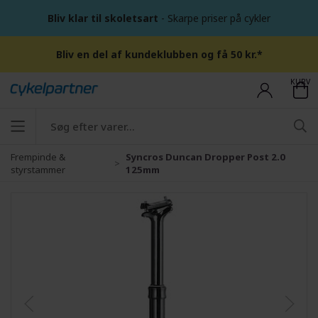
Bliv klar til skoletsart
- Skarpe priser på cykler
Bliv en del af kundeklubben og få 50 kr.*
KURV
Frempinde &
Syncros Duncan Dropper Post 2.0
styrstammer
125mm