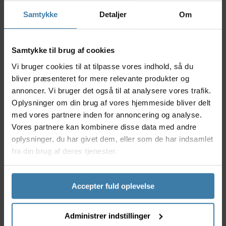
saddelhøjden, så du kan fokusere på selve oplevelsen.
Samtykke
Detaljer
Om
Nyttige facts
125mm drop for effektiv tilpasning af
Samtykke til brug af cookies
saddelhøjde under kørsel
Let, men robust aluminiumsdesign der holder til
Vi bruger cookies til at tilpasse vores indhold, så du
hårdt brug
bliver præsenteret for mere relevante produkter og
Intern kabelføring for et rent og stilfuldt look på
annoncer. Vi bruger det også til at analysere vores trafik.
cyklen
Oplysninger om din brug af vores hjemmeside bliver delt
Justerbar og kompatibel med de fleste
med vores partnere inden for annoncering og analyse.
mountainbikes
Vores partnere kan kombinere disse data med andre
Nem og effektiv betjening fra styret
oplysninger, du har givet dem, eller som de har indsamlet
Anvendelse
fra din brug af deres tjenester.
Syncros Duncan Dropper Post 2.0 125mm er oplagt til
mountainbikere, der ønsker optimal komfort og
kontrol i varieret terræn. Dropper posten gør det let
Accepter fuld oplevelse
at skifte position hurtigt, hvilket især er en fordel på
tekniske nedkørsler eller når du skal accelerere på
flade sektioner. Produktet er ideelt til både ambitiøse
Administrer indstillinger