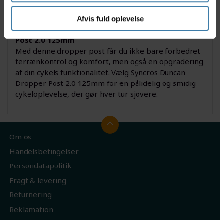
MTB-entusiaster og lejlighedsvise eventyrere, der vil
have det bedste ud af deres cykel.
Afvis fuld oplevelse
Derfor skal du vælge Syncros Duncan Dropper
Post 2.0 125mm
Med denne dropper post får du ikke bare forbedret
terrænkontrol og komfort, men også en opgradering
af din cykels funktionalitet. Vælg Syncros Duncan
Dropper Post 2.0 125mm for en pålidelig og smidig
cykeloplevelse, der gør hver tur sjovere.
Om os
Handelsbetingelser
Persondatapolitik
Fragt & levering
Returnering
Reklamation