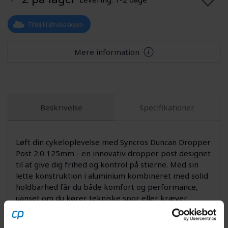
Tilføj til Ønskeskyen
Mere information
Beskrivelse
Specifikationer
Løft din cykeloplevelse med Syncros Duncan Dropper
Post 2.0 125mm - en innovativ dropper post designet
til at give dig frihed og kontrol på stierne. Med sin
lette konstruktion i aluminium kombineret med solid
holdbarhed får du både komfort og performance,
uanset om du kører tekniske spor eller kræver
fleksibilitet på ujævnt terræn. En pålidelig dropper
post giver dig mulighed for lynhurtigt at justere