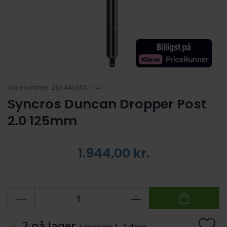
Varenummer:
2634430001141
Syncros Duncan Dropper Post
2.0 125mm
1.944,00
kr.
2 på lager
Levering: 1-2 dage