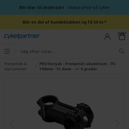
Bliv klar til skoletsart
- Skarpe priser på cykler
Bliv en del af kundeklubben og få 50 kr.*
KURV
Frempinde &
PRO Koryak - Frempind i aluminium - 70-
styrstammer
100mm - 31,8mm - +/- 6 grader