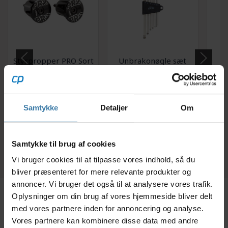
Styrpropper PRO Sort
Unbrakonøgle sæt
Q
aluminium med
Point
mou
expander
89,00
kr.
148,00
kr.
Samtykke
Detaljer
Om
+10 på lager
6 på lager
Samtykke til brug af cookies
Vi bruger cookies til at tilpasse vores indhold, så du
bliver præsenteret for mere relevante produkter og
annoncer. Vi bruger det også til at analysere vores trafik.
Oplysninger om din brug af vores hjemmeside bliver delt
Beskrivelse
Specifikationer
med vores partnere inden for annoncering og analyse.
Vores partnere kan kombinere disse data med andre