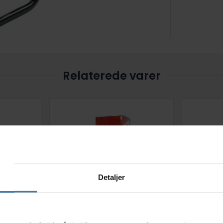
Relaterede varer
Detaljer
lektrolyt
High5 EnergyGel - Kasse med
Elit
s
 tabs
20 stk. - 4 x 5 forskellige
Opb