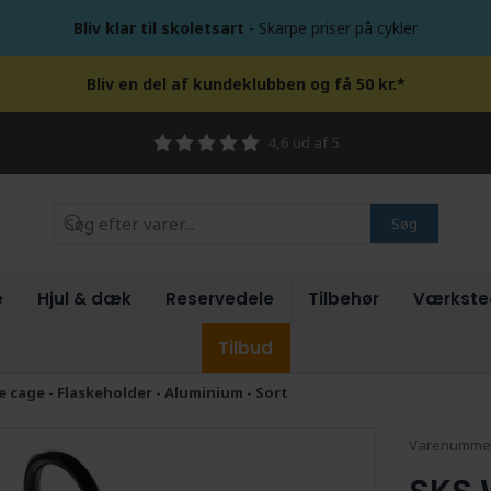
Bliv klar til skoletsart
- Skarpe priser på cykler
Bliv en del af kundeklubben og få 50 kr.*
4,6 ud af 5
Søg
e
Hjul & dæk
Reservedele
Tilbehør
Værkste
Tilbud
e cage - Flaskeholder - Aluminium - Sort
Varenumme