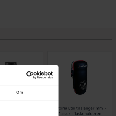
Om
e Byasi Flaske til
Vittoria Etui til slanger mm. -
evaring 600 ml
Passer i flaskeholderen