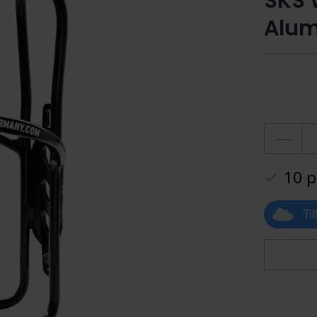
SKS 
Alum
10 p
Ti