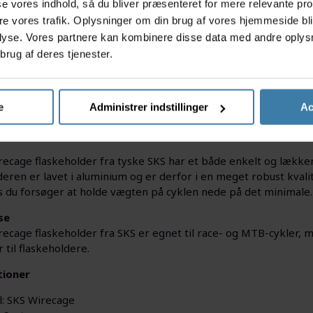
asse vores indhold, så du bliver præsenteret for mere relevante pr
smagsvarianter
139,00
kr.
ere vores trafik. Oplysninger om din brug af vores hjemmeside bl
Køb nu
Køb nu
lyse. Vores partnere kan kombinere disse data med andre oplysni
brug af deres tjenester.
r
+10 på lager
e
Administrer indstillinger
Ac
ecage flaskeholder fra tyske SKS har et både enkelt og lækkert
eren er lavet i aluminium og er derfor i en meget robust kvali
is du forsøger at holde vægten på cyklen nede på det minimale.
se
cage flaskeholder fra SKS er egnet til race- og MTB-cykler, me
 til flaskeholdere.
tioner
: SKS Wirecage