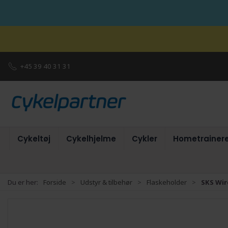
+45 39 40 31 31
Cykeltøj
Cykelhjelme
Cykler
Hometrainer
Du er her:
Forside
Udstyr & tilbehør
Flaskeholder
SKS Wir