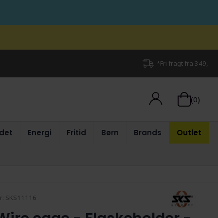
*Fri fragt fra 349,-
(0)
det
Energi
Fritid
Børn
Brands
Outlet
r:
SKS11116