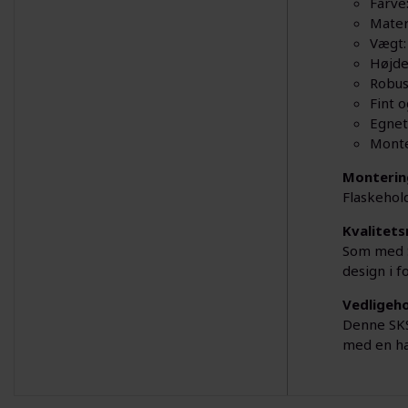
Farve:
Mater
Vægt:
Højde
Robus
Fint 
Egnet 
Monte
Monterin
Flaskehol
Kvalitets
Som med SK
design i f
Vedligeho
Denne SKS
med en hav