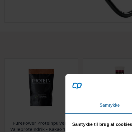
Samtykke
PurePower Proteinpulver -
PurePower Hydro - E
Samtykke til brug af cookie
Valleproteindrik - Kakao 1 kg
tabs - Bær - 20