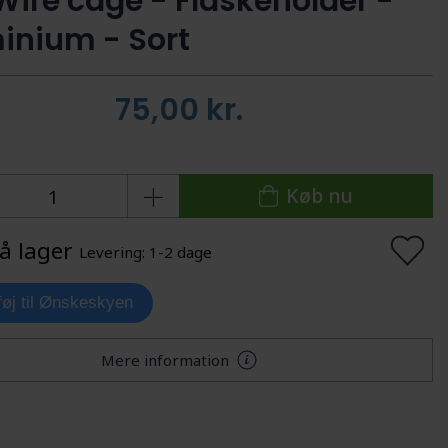
Wire cage - Flaskeholder -
inium - Sort
75,00
kr.
Køb nu
å lager
Levering: 1-2 dage
lføj til Ønskeskyen
Mere information