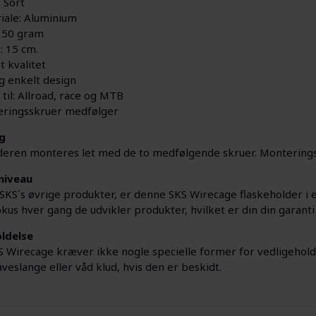
 Sort
iale: Aluminium
 50 gram
: 15 cm.
t kvalitet
og enkelt design
til: Allroad, race og MTB
ringsskruer medfølger
g
deren monteres let med de to medfølgende skruer. Montering
niveau
S´s øvrige produkter, er denne SKS Wirecage flaskeholder i en 
okus hver gang de udvikler produkter, hvilket er din din garanti 
ldelse
 Wirecage kræver ikke nogle specielle former for vedligehold.
eslange eller våd klud, hvis den er beskidt.