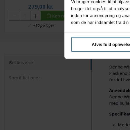
Vi bruger cookies til at tilp
279,00
kr.
35,00
kr.
bruger det også til at analys
Køb nu
inden for annoncering og ana
som de har indsamlet fra din 
+10 på lager
+10 på lage
Afvis fuld oplevels
Beskrivelse
Denne Wir
Flaskehold
Specifikationer
fordel hv
Anvendel
Denne Wire
med huller
Specifika
Model