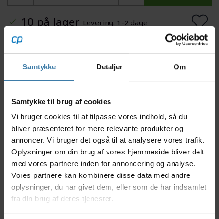
10 på lager
Levering: 1-2 dage
Tilføj til Ønskeskyen
Samtykke
Detaljer
Om
Mere information
Samtykke til brug af cookies
Vi bruger cookies til at tilpasse vores indhold, så du
Beskrivelse
Specifikationer
bliver præsenteret for mere relevante produkter og
annoncer. Vi bruger det også til at analysere vores trafik.
Oplysninger om din brug af vores hjemmeside bliver delt
Dette cover-kit kan anvendes til Magura hydrauliske
med vores partnere inden for annoncering og analyse.
bremsekaliber med 2 stempler og er kompatible
Vores partnere kan kombinere disse data med andre
med modellerne fra år 2015.
oplysninger, du har givet dem, eller som de har indsamlet
Sættet består af 3 ringe i farverne hvid, guld og sølv.
fra din brug af deres tjenester.