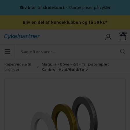
Bliv klar til skoletsart
- Skarpe priser på cykler
Bliv en del af kundeklubben og få 50 kr.*
KURV
Reservedele til
Magura - Cover-Kit - Til 2-stemplet
bremser
Kalibre - Hvid/Guld/Sølv