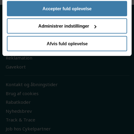
Accepter fuld oplevelse
Om os
Handelsbetingelser
Administrer indstillinger
Persondatapolitik
Fragt & levering
Afvis fuld oplevelse
Returnering
Reklamation
Gavekort
Kontakt og åbningstider
Brug af cookies
Rabatkoder
Nyhedsbrev
Track & Trace
Job hos Cykelpartner