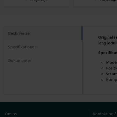
Beskrivelse
Original 
lang ledn
Specifikationer
Specifika
Dokumenter
Mode
Positi
Strø
Kompa
Om os
Kontakt og å