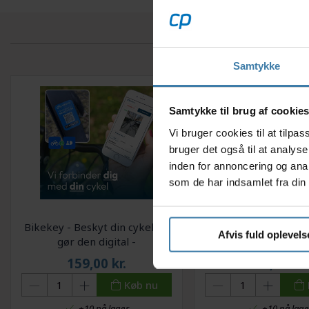
Samtykke
Samtykke til brug af cookie
Vi bruger cookies til at tilp
bruger det også til at analys
inden for annoncering og ana
som de har indsamlet fra din 
Bikekey - Beskyt din cykel og
Muc-Off E-Bike Wet
Afvis fuld oplevels
gør den digital -
Våd kædeolie til El-C
Cykelregistrering med MitID
ml
159,00
kr.
63,00
kr.
Køb nu
+10 på lager
+10 på lage