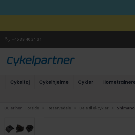
+45 39 40 31 31
Cykeltøj
Cykelhjelme
Cykler
Hometrainer
Du er her:
Forside
Reservedele
Dele til el-cykler
Shimano 