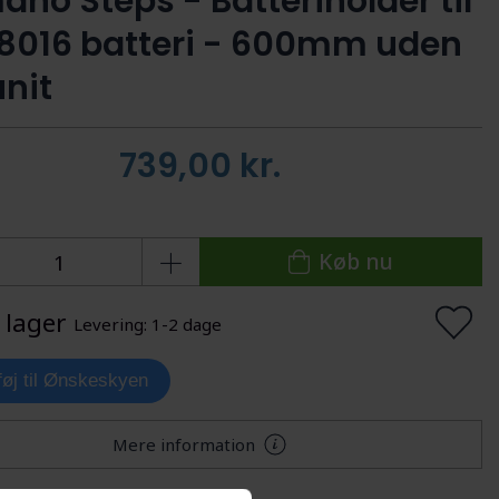
ano Steps - Batteriholder til
8016 batteri - 600mm uden
unit
739,00
kr.
Køb nu
 lager
Levering: 1-2 dage
lføj til Ønskeskyen
Mere information