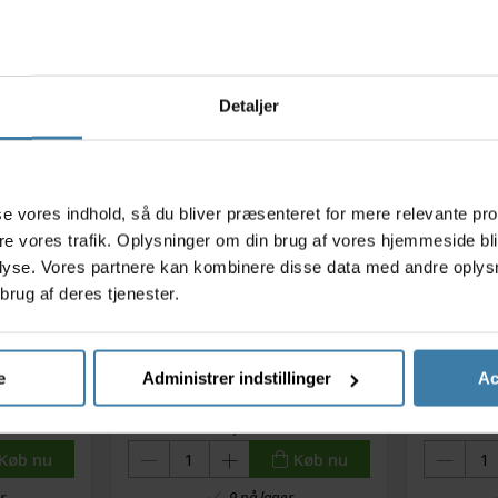
Relaterede varer
Detaljer
s
asse vores indhold, så du bliver præsenteret for mere relevante pr
ere vores trafik. Oplysninger om din brug af vores hjemmeside bl
lyse. Vores partnere kan kombinere disse data med andre oplysni
brug af deres tjenester.
 Lube -
Muc-Off E-Bike All Weather -
Cykelly
e
Administrer indstillinger
Ac
ykler - 50
Kædespray til El-Cykler - 250
rød med 
ml
93,00
kr.
Køb nu
Køb nu
r
9 på lager