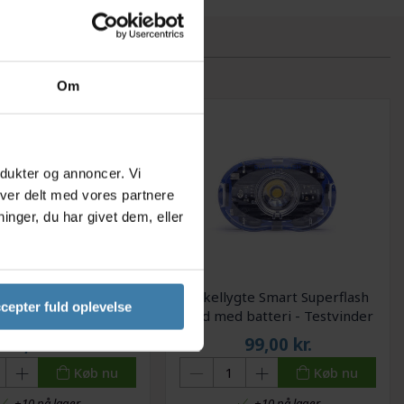
Om
odukter og annoncer. Vi
iver delt med vores partnere
nger, du har givet dem, eller
gte Smart Superflash
Cykellygte Smart Superflash
cepter fuld oplevelse
batteri - Testvinder
hvid med batteri - Testvinder
99,00
kr.
99,00
kr.
Køb nu
Køb nu
+10 på lager
+10 på lager