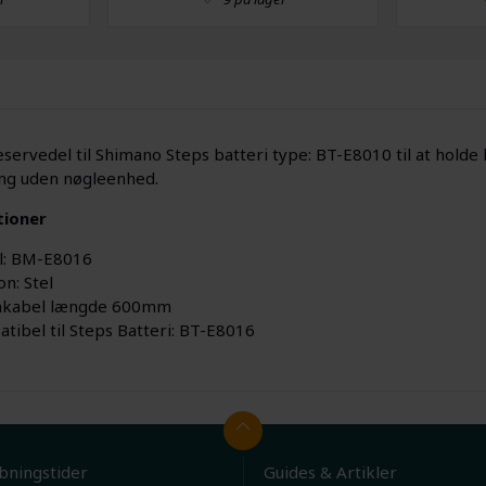
reservedel til Shimano Steps batteri type: BT-E8010 til at hold
ing uden nøgleenhed.
tioner
l: BM-E8016
on: Stel
mkabel længde 600mm
tibel til Steps Batteri: BT-E8016
bningstider
Guides & Artikler