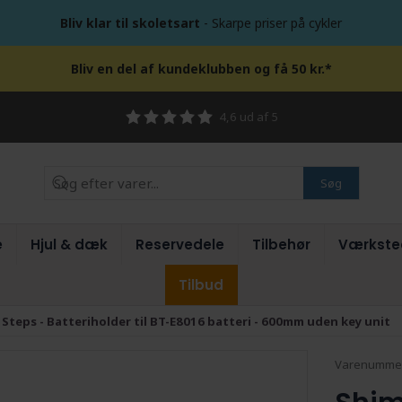
Bliv klar til skoletsart
- Skarpe priser på cykler
Bliv en del af kundeklubben og få 50 kr.*
4,6 ud af 5
Søg
e
Hjul & dæk
Reservedele
Tilbehør
Værkste
Tilbud
Steps - Batteriholder til BT-E8016 batteri - 600mm uden key unit
Varenumme