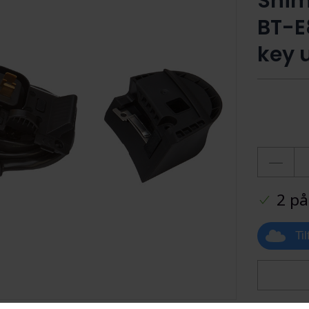
Shim
BT-E
key 
2 på
Ti