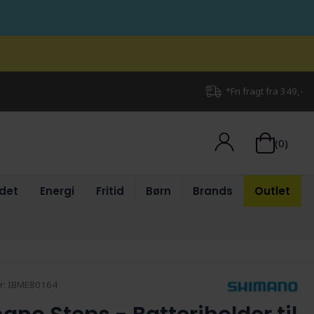
*Fri fragt fra 349,-
(0)
det
Energi
Fritid
Børn
Brands
Outlet
r:
IBME80164