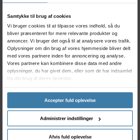
fokus.
Samtykke til brug af cookies
Nyttige facts
Vi bruger cookies til at tilpasse vores indhold, så du
Kompatibel med 36V systemer for optimal
bliver præsenteret for mere relevante produkter og
kraftudnyttelse
annoncer. Vi bruger det også til at analysere vores trafik.
Beregnet til elmotorer op til 250W
Oplysninger om din brug af vores hjemmeside bliver delt
Pålidelig Promovec-teknologi for længere levetid
med vores partnere inden for annoncering og analyse.
Robust opbygning der sikrer mod daglig slid og
Vores partnere kan kombinere disse data med andre
vejr
Let at integrere i langt de fleste elcykelmodeller
oplysninger, du har givet dem, eller som de har indsamlet
fra din brug af deres tjenester.
Anvendelse
Denne controller er udviklet til dig, der ønsker ekstra
driftssikkerhed og en problemfri kørsel på din
Accepter fuld oplevelse
elcykel. Uanset om du er pendler, cykelturist eller
bruger cyklen som dagligt transportmiddel, får du en
pålidelig løsning, der er let at installere og giver
Administrer indstillinger
optimal styring af din elcykels motor.
Derfor skal du vælge Promovec Controller Carrier
Afvis fuld oplevelse