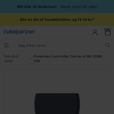
Bliv klar til skoletsart
- Skarpe priser på cykler
Bliv en del af kundeklubben og få 50 kr.*
KURV
Dele til el-
Promovec Controller Carrier 4 36V 250W
cykler
S06