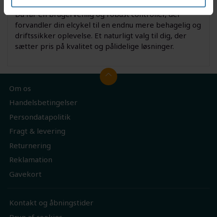
4 36V 250W S06
Du får en brugervenlig og robust controller, der
forvandler din elcykel til en endnu mere behagelig og
driftssikker oplevelse. Et naturligt valg til dig, der
sætter pris på kvalitet og pålidelige løsninger.
Om os
Handelsbetingelser
Persondatapolitik
Fragt & levering
Returnering
Reklamation
Gavekort
Kontakt og åbningstider
Brug af cookies