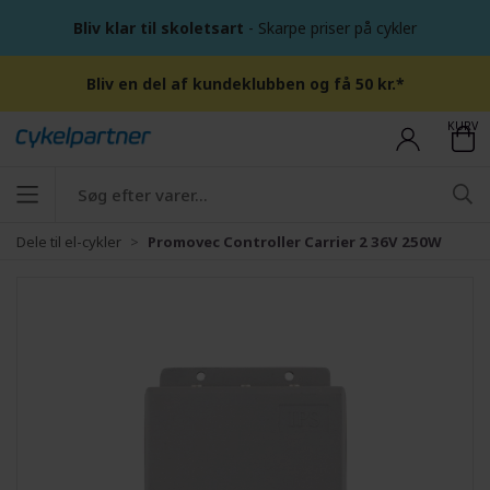
Bliv klar til skoletsart
- Skarpe priser på cykler
Bliv en del af kundeklubben og få 50 kr.*
KURV
Dele til el-cykler
Promovec Controller Carrier 2 36V 250W