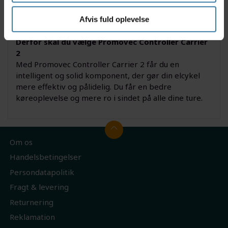
Brugervenligheden gør den oplagt til både nye og
erfarne elcyklister, der går op i driftssikkerhed og
Afvis fuld oplevelse
komfort på cyklen.
Derfor skal du vælge Promovec Controller Carrier
2
Med Promovec Controller Carrier 2 får du en
intelligent og solid komponent, der gør din elcykel
mere effektiv og pålidelig. Du får en bedre
køreoplevelse og mere ro i sindet på alle dine ture.
Om os
Handelsbetingelser
Persondatapolitik
Fragt & levering
Returnering
Reklamation