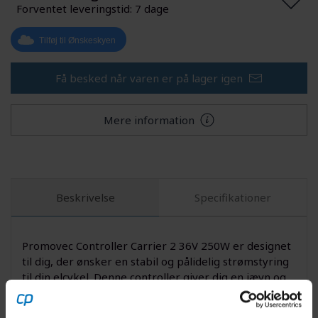
Forventet leveringstid: 7 dage
Tilføj til Ønskeskyen
Få besked når varen er på lager igen
Mere information
Beskrivelse
Specifikationer
Promovec Controller Carrier 2 36V 250W er designet
til dig, der ønsker en stabil og pålidelig strømstyring
til din elcykel. Denne controller giver dig en jævn og
effektiv køreoplevelse med optimal udnyttelse af
batteriets kapacitet. Med sit robuste design og