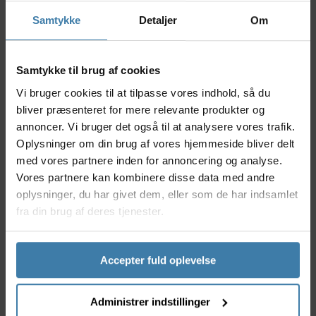
avancerede teknologi sikrer Promovec Controller
Carrier 2 både varig driftssikkerhed og høj ydeevne
Samtykke
Detaljer
Om
på dine cykelture.
Nyttige facts
Samtykke til brug af cookies
Controller til elcykel med 36V og 250W effekt
Vi bruger cookies til at tilpasse vores indhold, så du
Udviklet med Promovec’s pålidelige og
bliver præsenteret for mere relevante produkter og
energieffektive teknologi
annoncer. Vi bruger det også til at analysere vores trafik.
Velegnet til carrier-montage på elcykler
Oplysninger om din brug af vores hjemmeside bliver delt
Stabiliserer strømfordeling og forbedrer
med vores partnere inden for annoncering og analyse.
batteriets levetid
Vores partnere kan kombinere disse data med andre
Let at installere og integrere med eksisterende
oplysninger, du har givet dem, eller som de har indsamlet
system
fra din brug af deres tjenester.
Anvendelse
Denne controller er ideel til elcyklister, der ønsker at
vedligeholde eller opgradere deres cykel med
Accepter fuld oplevelse
Promovec-system. Den passer perfekt til daglig
pendling, længere fritidsture og bykørsel, hvor
pålidelighed og jævn kraftafgivelse er i fokus.
Administrer indstillinger