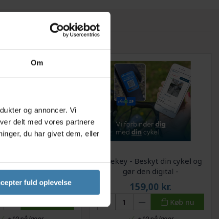
Om
odukter og annoncer. Vi
iver delt med vores partnere
nger, du har givet dem, eller
f E-Bike Wet Lube -
Bikekey - Beskyt din cykel og
lie til El-Cykler - 50
gør den digital -
ml
Cykelregistrering med MitID
cepter fuld oplevelse
69,00
kr.
159,00
kr.
Køb nu
Køb nu
+10 på lager
+10 på lager