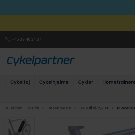
+45 39 40 31 31
Cykeltøj
Cykelhjelme
Cykler
Hometrainer
Du er her:
Forside
Reservedele
Dele til el-cykler
M-Wave E-