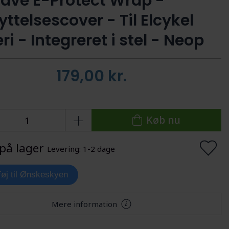
ve E-Protect Wrap -
ttelsescover - Til Elcykel
ri - Integreret i stel - Neop
179,00
kr.
Køb nu
på lager
Levering: 1-2 dage
lføj til Ønskeskyen
Mere information