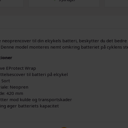
 neoprencover til din elcykels batteri, beskytter du det bed
. Denne model monteres nemt omkring batteriet på cyklens ste
tioner
e EProtect Wrap
telsescover til batteri på elcykel
 Sort
iale: Neopren
de: 420 mm
tter mod kulde og transportskader
ring øger batteriets kapacitet