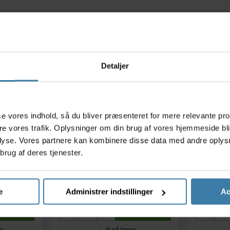
Relaterede varer
Detaljer
s
asse vores indhold, så du bliver præsenteret for mere relevante pr
ere vores trafik. Oplysninger om din brug af vores hjemmeside bl
lyse. Vores partnere kan kombinere disse data med andre oplysni
brug af deres tjenester.
perflash
Muc-Off E-Bike All Weather -
Muc-Of
estvinder
Kædespray til El-Cykler - 250
Våd kædeo
ml
e
Administrer indstillinger
Ac
93,00
kr.
Køb nu
Køb nu
r
9 på lager