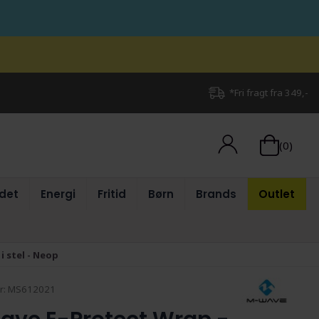
*Fri fragt fra 349,-
(0)
det
Energi
Fritid
Børn
Brands
Outlet
i stel - Neop
r:
MS612021