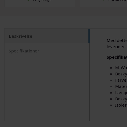
Beskrivelse
Med dette
levetiden
Specifikationer
Specifika
M-Wav
Beskyt
Farve:
Mater
Læng
Besky
Isole