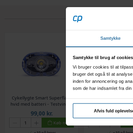
Samtykke
Samtykke til brug af cookie
Vi bruger cookies til at tilp
bruger det også til at analys
inden for annoncering og ana
som de har indsamlet fra din 
Cykellygte Smart Superflash
Cykellygte Smart Su
hvid med batteri - Testvinder
rød med batteri - T
Afvis fuld oplevels
99,00
kr.
99,00
kr.
Køb nu
+10 på lager
+10 på lage