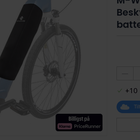
M-Wa
Besky
batte
+10 
Ti