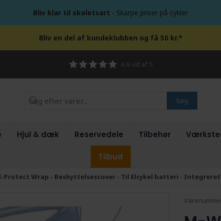
Bliv klar til skoletsart
- Skarpe priser på cykler
Bliv en del af kundeklubben og få 50 kr.*
4,6 ud af 5
Søg
e
Hjul & dæk
Reservedele
Tilbehør
Værkste
Tilbud
Protect Wrap - Beskyttelsescover - Til Elcykel batteri - Integreret 
Varenumme