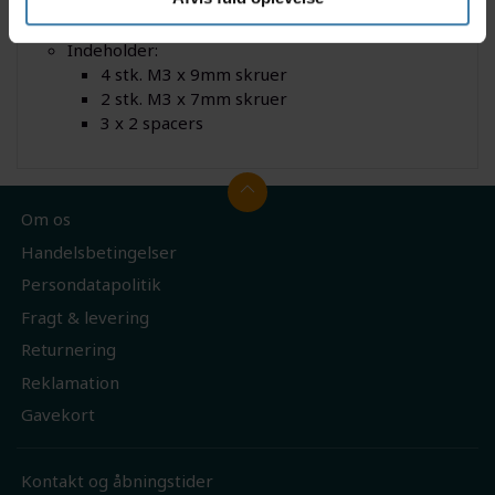
Bosch COBI.Bike adapter til computer
Passer til styrdiameter 25,4mm og op til 35,0mm
Indeholder:
4 stk. M3 x 9mm skruer
2 stk. M3 x 7mm skruer
3 x 2 spacers
Om os
Handelsbetingelser
Persondatapolitik
Fragt & levering
Returnering
Reklamation
Gavekort
Kontakt og åbningstider