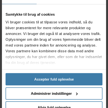
Karamel/peanut - 60
cykelcomputer
gram.
15,00
kr.
259,00
kr.
Samtykke til brug af cookies
Vi bruger cookies til at tilpasse vores indhold, så du
bliver præsenteret for mere relevante produkter og
+10 på lager
+10 på lager
annoncer. Vi bruger det også til at analysere vores trafik.
Oplysninger om din brug af vores hjemmeside bliver delt
med vores partnere inden for annoncering og analyse.
Vores partnere kan kombinere disse data med andre
oplysninger, du har givet dem, eller som de har indsamlet
fra din brug af deres tjenester.
Beskrivelse
Specifikationer
Accepter fuld oplevelse
Dette beslag COBI.BIKE anvendes på standard
elcykler der er monteret med Bosch elsystem.
Administrer indstillinger
Specifikationer:
Afvis fuld oplevelse