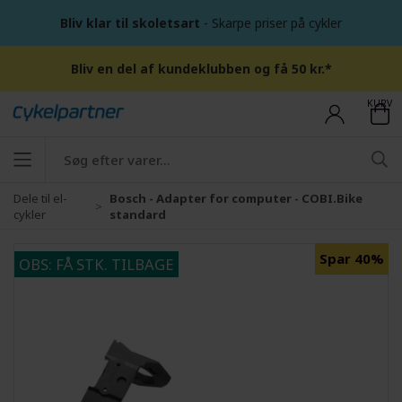
Bliv klar til skoletsart
- Skarpe priser på cykler
Bliv en del af kundeklubben og få 50 kr.*
KURV
Dele til el-
Bosch - Adapter for computer - COBI.Bike
cykler
standard
Spar 40%
OBS: FÅ STK. TILBAGE