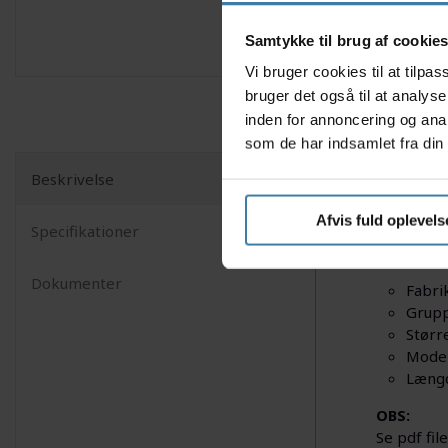
Samtykke til brug af cookie
Vi bruger cookies til at tilp
bruger det også til at analys
inden for annoncering og ana
som de har indsamlet fra din 
Beskrivelse
275,5 mm 
kan bruges
Afvis fuld oplevels
Specifikationer
Specifika
Dokumenter
Fabri
Grupp
Størr
Model
Læng
OBS:
Se pdf fil