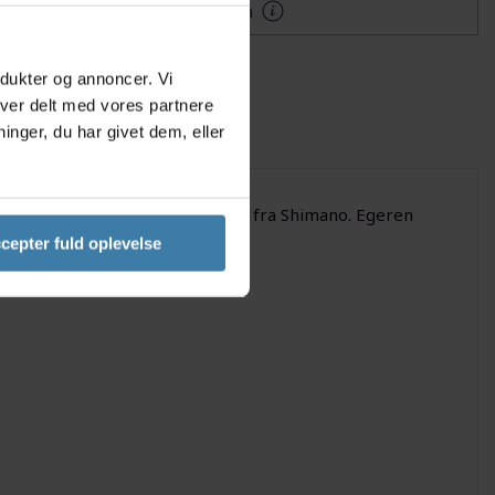
Mere information
odukter og annoncer. Vi
iver delt med vores partnere
nger, du har givet dem, eller
jul model WH-RX880-TL-R12-700c fra Shimano. Egeren
cepter fuld oplevelse