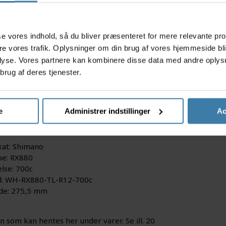
s
asse vores indhold, så du bliver præsenteret for mere relevante pr
ere vores trafik. Oplysninger om din brug af vores hjemmeside bl
lyse. Vores partnere kan kombinere disse data med andre oplysni
brug af deres tjenester.
lange originale eger fra Shimano. Disse eger passer til bagh
 i højre side af hjulet.
e
Administrer indstillinger
Ac
tioner
kat: Shimano
e: RX880
else: 700c
: WH-RX880-TL-R12-700c
de: 275,5 mm
en som kan hentes her under varer. Se ill. 20