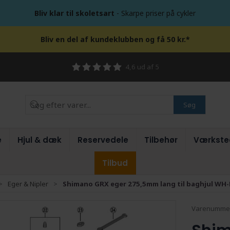
Bliv klar til skoletsart
- Skarpe priser på cykler
Bliv en del af kundeklubben og få 50 kr.*
4,6 ud af 5
Søg
e
Hjul & dæk
Reservedele
Tilbehør
Værkste
Tilbud
Eger & Nipler
Shimano GRX eger 275,5mm lang til baghjul WH
Varenumme