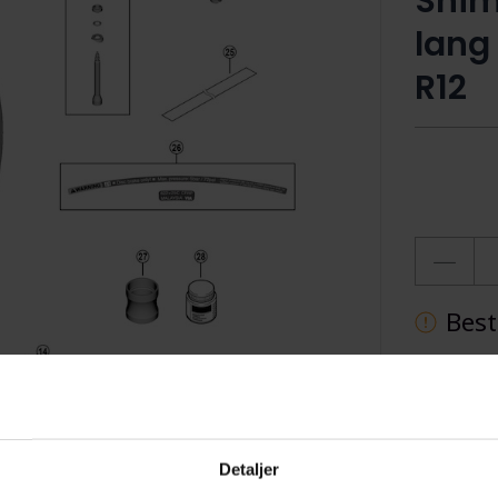
Shim
lang
R12
Best
Ti
Detaljer