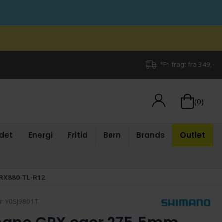
*Fri fragt fra 349,-
(0)
det
Energi
Fritid
Børn
Brands
Outlet
-RX880-TL-R12
r:
Y0SJ9801T