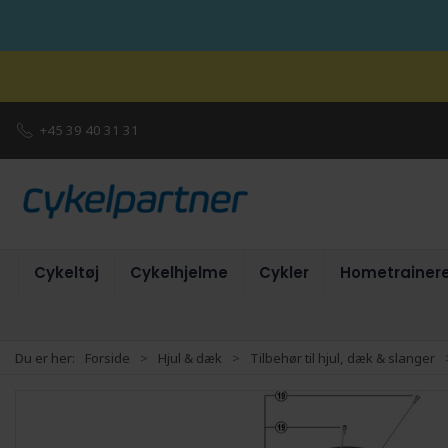
+45 39 40 31 31
Cykeltøj
Cykelhjelme
Cykler
Hometrainer
Du er her:
Forside
Hjul & dæk
Tilbehør til hjul, dæk & slanger