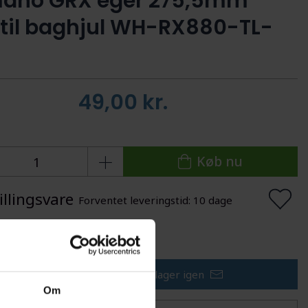
ano GRX eger 275,5mm
 til baghjul WH-RX880-TL-
49,00
kr.
Køb nu
illingsvare
Forventet leveringstid: 10 dage
lføj til Ønskeskyen
Få besked når varen er på lager igen
Om