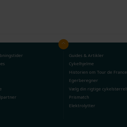
bningstider
Guides & Artikler
ies
Cykelhjelme
Historien om Tour de France
Egerberegner
e
Vælg din rigtige cykelstørrel
lpartner
Prismatch
Elektrolytter