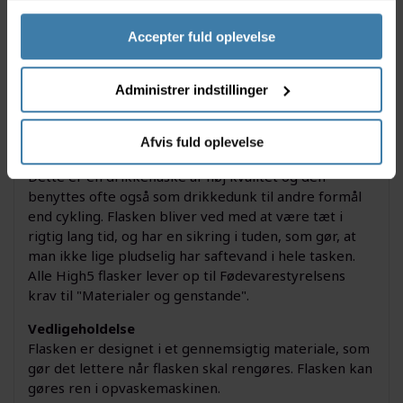
Specifikationer
Accepter fuld oplevelse
Farve: gennemsigtig
Diameteren på flasken er 7,5 cm.
Flaskens højde er 24 cm.
Administrer indstillinger
Flasken indeholder ikke BPA (
Bisphenol A
).
Bidetud
Afvis fuld oplevelse
Kvalitetsniveau
Dette er en drikkeflaske af høj kvalitet og den
benyttes ofte også som drikkedunk til andre formål
end cykling. Flasken bliver ved med at være tæt i
rigtig lang tid, og har en sikring i tuden, som gør, at
man ikke lige pludselig har saftevand i hele tasken.
Alle High5 flasker lever op til Fødevarestyrelsens
krav til "Materialer og genstande".
Vedligeholdelse
Flasken er designet i et gennemsigtig materiale, som
gør det lettere når flasken skal rengøres. Flasken kan
gøres ren i opvaskemaskinen.