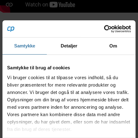
Beskrivelse
Specifikationer
Samtykke
Detaljer
Om
En 750ml. klar High5 flaske i rigtig høj kvalitet.
Flaskerne er fremstillet i et hygiejnisk materiale som
kan tåle at blive vasket i opvaskemaskinen. Flasken
Samtykke til brug af cookies
er med skruelåg hvilket gør den betydelig mere tæt
Vi bruger cookies til at tilpasse vores indhold, så du
end mange andre flasker. Desuden har flasken en
bide tud, som gør det let under træning, at få noget
bliver præsenteret for mere relevante produkter og
at drikke. Flasken er gennemsigtig med High5 logo.
annoncer. Vi bruger det også til at analysere vores trafik.
Oplysninger om din brug af vores hjemmeside bliver delt
Anvendelse
med vores partnere inden for annoncering og analyse.
Alle High5 flasker lever op til Fødevarestyrelsens
Vores partnere kan kombinere disse data med andre
krav til "Materialer og genstande". Flasken er med
oplysninger, du har givet dem, eller som de har indsamlet
bidetud, dette gør det lettere når du skal have noget
fra din brug af deres tjenester.
at drikke under træning.