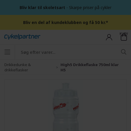
Bliv klar til skoletsart
- Skarpe priser på cykler
Bliv en del af kundeklubben og få 50 kr.*
KURV
Drikkedunke &
High5 Drikkeflaske 750ml klar
drikkeflasker
H5