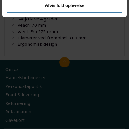
Afvis fuld oplevelse
Materiale: Carbon
Drop: 115
Svej/Flare: 4 grader
Reach: 70 mm
Vægt: Fra 275 gram
Diameter ved frempind: 31.8 mm
Ergonomisk design
Om os
Handelsbetingelser
Persondatapolitik
Fragt & levering
Returnering
Reklamation
Gavekort