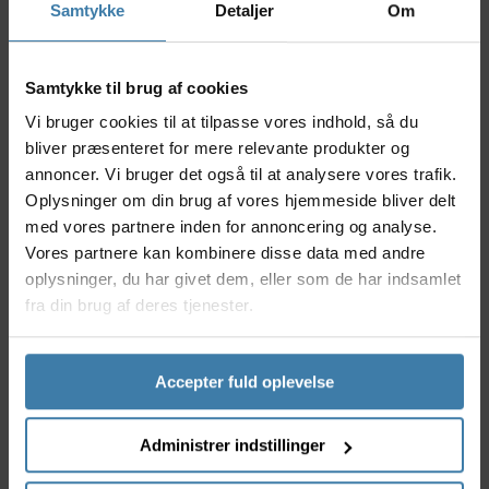
Samtykke
Detaljer
Om
ergonomisk udformet topsektion til optimal
aflastning.
Designet til at give dig en bedre oplevelse på
Samtykke til brug af cookies
sportslige cykler: PRO PLT kompakt ergostyr sikrer
kontrol for mindre smidige ryttere eller ryttere, som
Vi bruger cookies til at tilpasse vores indhold, så du
ikke er så glade for at cykle med hænderne på
bliver præsenteret for mere relevante produkter og
styrets drops. Styrets drops har et kompakt design,
annoncer. Vi bruger det også til at analysere vores trafik.
så man kun skal flytte sig et kort stykke, når man
Oplysninger om din brug af vores hjemmeside bliver delt
skifter position fra den ergonomiske, trykaflastende
med vores partnere inden for annoncering og analyse.
topsektion eller manchetterne, til den nederste
Vores partnere kan kombinere disse data med andre
håndstilling. Dermed er det nemmere at skifte
oplysninger, du har givet dem, eller som de har indsamlet
kørestilling på cyklen. Modellen fås i 6 bredder (36,
fra din brug af deres tjenester.
38, 40, 42, 44 og 46 cm), har 31,8 mm
klampediameter og vejer fra 275 gram (i 38 cm
bredde).
Accepter fuld oplevelse
Specifikationer
PRO PLT Carbon frempind
Administrer indstillinger
Farve: Sort
Bredde: Findes i flere varianter