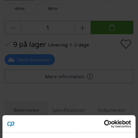
44cm
46cm
9 på lager
Levering: 1-2 dage
Tilføj til Ønskeskyen
Mere information
Beskrivelse
Specifikationer
Dokumenter
PRO PLT kompakt ergostyr er et landevejsstyr i 2014
DB-aluminium med en kompakt bøjning og