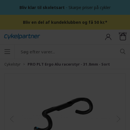
Bliv klar til skoletsart
- Skarpe priser på cykler
Bliv en del af kundeklubben og få 50 kr.*
KURV
Cykelstyr
PRO PLT Ergo Alu racerstyr - 31.8mm - Sort