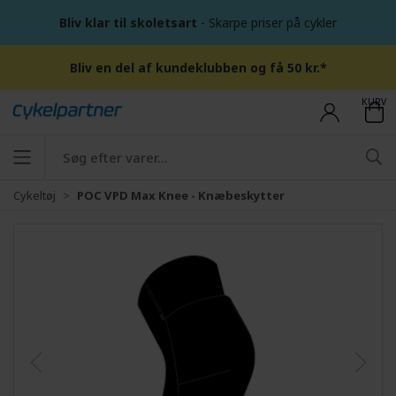
Bliv klar til skoletsart
- Skarpe priser på cykler
Bliv en del af kundeklubben og få 50 kr.*
KURV
Cykeltøj
POC VPD Max Knee - Knæbeskytter