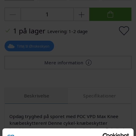
1 på lager
Levering: 1-2 dage
Tilføj til Ønskeskyen
Mere information
Beskrivelse
Specifikationer
Opdag tryghed på sporet med POC VPD Max Knee
knæbeskytteren! Denne cykel-knæbeskytter
kombinerer avanceret VPD-teknologi og en fleksibel,