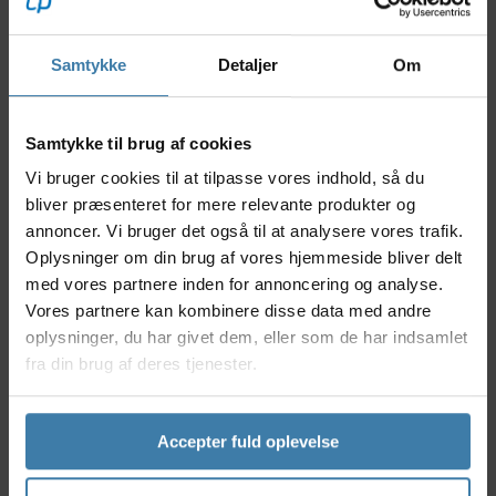
anatomisk pasform, der følger dine bevægelser og
tilbyder maksimal beskyttelse mod stød og slag. Med
POC får du det ypperste inden for komfort og
Samtykke
Detaljer
Om
sikkerhed, så du kan fokusere på dit næste eventyr -
uanset om du kører mountainbike eller trail.
Nyttige facts
Samtykke til brug af cookies
Vi bruger cookies til at tilpasse vores indhold, så du
Innovativ VPD Max-teknologi for optimal
stødabsorbering
bliver præsenteret for mere relevante produkter og
Ergonomisk design, der passer sig naturligt til
annoncer. Vi bruger det også til at analysere vores trafik.
knæet
Oplysninger om din brug af vores hjemmeside bliver delt
Åndbart materiale for øget komfort på lange
med vores partnere inden for annoncering og analyse.
ture
Vores partnere kan kombinere disse data med andre
Designet til at blive siddende sikkert under
oplysninger, du har givet dem, eller som de har indsamlet
bevægelse
fra din brug af deres tjenester.
Velegnet til aggressive MTB- og downhill-
oplevelser
Anvendelse
Accepter fuld oplevelse
POC VPD Max Knee knæbeskytteren er udviklet til
passionerede mountainbikere, der ikke vil gå på