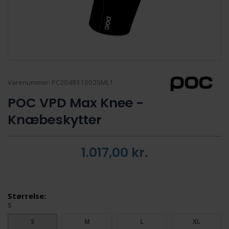
Varenummer:
PC204831002SML1
POC VPD Max Knee -
Knæbeskytter
1.017,00
kr.
Størrelse:
S
S
M
L
XL